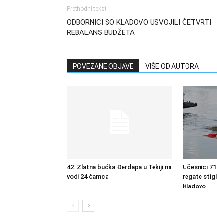
Prethodni tekst
ODBORNICI SO KLADOVO USVOJILI ČETVRTI
REBALANS BUDŽETA
POVEZANE OBJAVE
VIŠE OD AUTORA
42. Zlatna bućka Đerdapa u Tekiji na
Učesnici 7
vodi 24 čamca
regate stig
Kladovo