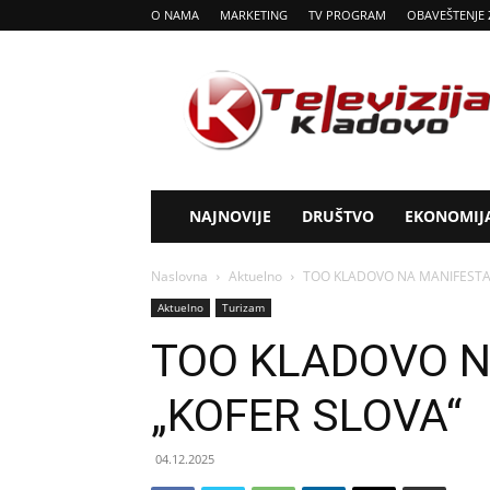
O NAMA
MARKETING
TV PROGRAM
OBAVEŠTENJE 
Tv
Kladovo
NAJNOVIJE
DRUŠTVO
EKONOMIJ
Naslovna
Aktuelno
TOO KLADOVO NA MANIFESTAC
Aktuelno
Turizam
TOO KLADOVO N
„KOFER SLOVA“
04.12.2025