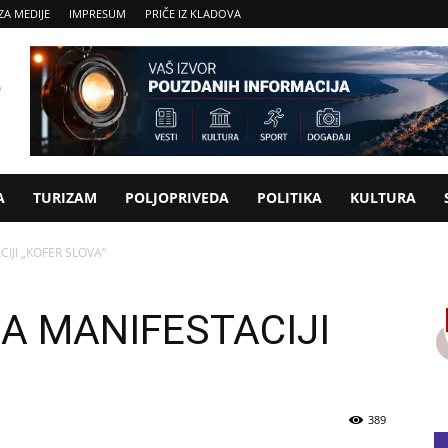
ZA MEDIJE
IMPRESUM
PRIČE IZ KLADOVA
A
TURIZAM
POLJOPRIVEDA
POLITIKA
KULTURA
IJI „KOFER SLOVA“
A MANIFESTACIJI
389