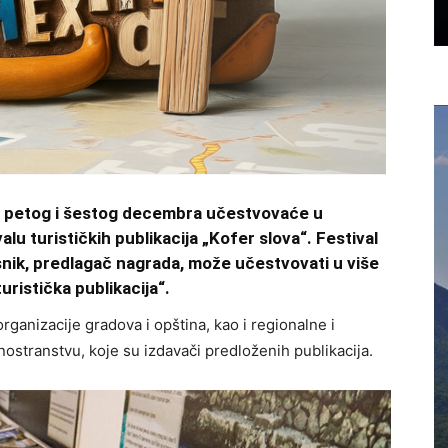
vo petog i šestog decembra učestvovaće u
 turističkih publikacija „Kofer slova“. Festival
snik, predlagač nagrada, može učestvovati u više
uristička publikacija“.
rganizacije gradova i opština, kao i regionalne i
 inostranstvu, koje su izdavači predloženih publikacija.