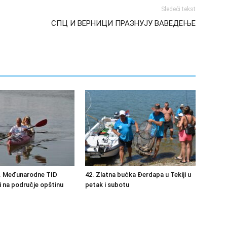
Sledeći tekst
СПЦ И ВЕРНИЦИ ПРАЗНУЈУ ВАВЕДЕЊЕ
1. Međunarodne TID
42. Zlatna bućka Đerdapa u Tekiji u
li na područje opštinu
petak i subotu