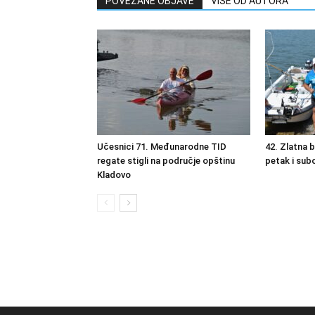
POVEZANE OBJAVE
VIŠE OD AUTORA
Učesnici 71. Međunarodne TID
42. Zlatna 
regate stigli na područje opštinu
petak i sub
Kladovo