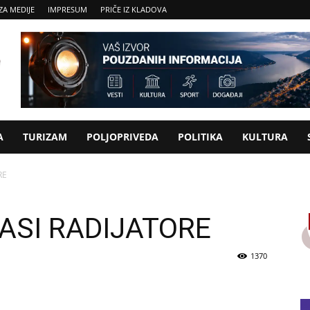
ZA MEDIJE
IMPRESUM
PRIČE IZ KLADOVA
A
TURIZAM
POLJOPRIVEDA
POLITIKA
KULTURA
RE
ASI RADIJATORE
1370