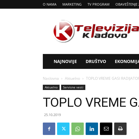
O NAMA
MARKETING
TV PROGRAM
OBAVEŠTENJE 
Tv
Kladovo
NAJNOVIJE
DRUŠTVO
EKONOMIJ
Naslovna
Aktuelno
TOPLO VREME GASI RADIJATO
Aktuelno
Servisne vesti
TOPLO VREME G
25.10.2019