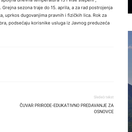
 Grejna sezona traje do 15. aprila, a za rad postrojenja
 uprkos dugovanjima pravnih i fizičkih lica. Rok za
obra, podsećaju korisnike usluga iz Javnog preduzeća
Sledeći tekst
ČUVAR PRIRODE-EDUKATIVNO PREDAVANJE ZA
OSNOVCE