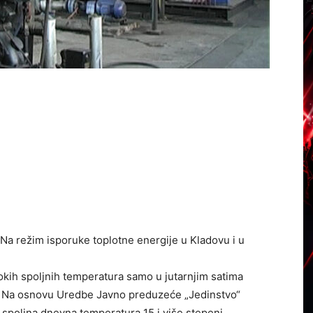
Na režim isporuke toplotne energije u Kladovu i u
okih spoljnih temperatura samo u jutarnjim satima
a. Na osnovu Uredbe Javno preduzeće „Jedinstvo“
 spoljna dnevna temperatura 15 i više stepeni ,