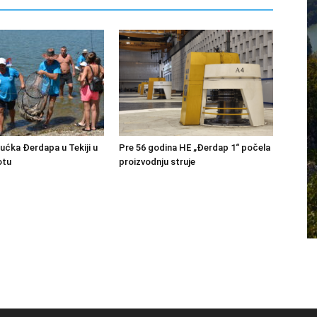
bućka Đerdapa u Tekiji u
Pre 56 godina HE „Đerdap 1“ počela
otu
proizvodnju struje