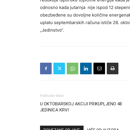
odnosno kada jutarnja nije ispod 12 stepeni.
obezbeđene su dovoljne količine energenata,
uplatu septembarskih računa ističe 28. okt
„Jedinstvo“.
Prethodni tekst
U OKTOBARSKOJ AKCIJI PRIKUPLJENO 48
JEDINICA KRVI