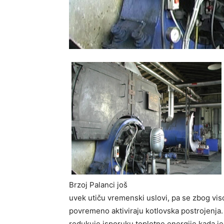
Brzoj Palanci još
uvek utiču vremenski uslovi, pa se zbog vis
povremeno aktiviraju kotlovska postrojenj
redukuje isporuku toplotne energije kada je