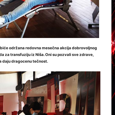
i biće održana redovna mesečna akcija dobrovoljnog
 za transfuziju iz Niša. Oni su pozvali sve zdrave,
a daju dragocenu tečnost.