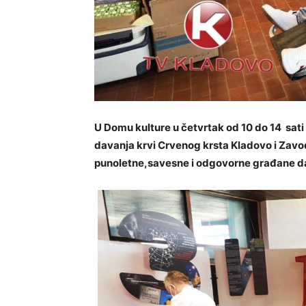
U Domu kulture u četvrtak od 10 do 14 sat
davanja krvi Crvenog krsta Kladovo i Zavoda
punoletne,savesne i odgovorne građane d