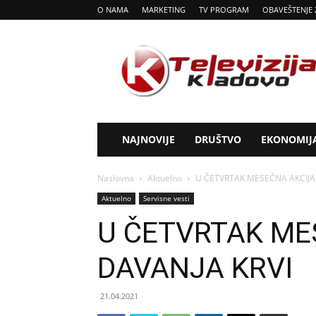
O NAMA
MARKETING
TV PROGRAM
OBAVEŠTENJE 
Tv
Kladovo
NAJNOVIJE
DRUŠTVO
EKONOMIJ
Naslovna
Aktuelno
U ČETVRTAK MESEČNA AKCIJA
Aktuelno
Servisne vesti
U ČETVRTAK ME
DAVANJA KRVI
21.04.2021