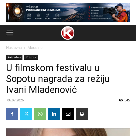
Naslovna
Aktuelno
Aktuelno
Kultura
U filmskom festivalu u
Sopotu nagrada za režiju
Ivani Mladenović
06.07.2026
345