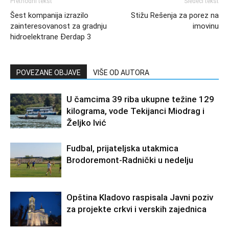
Prethodni tekst
Sledeći tekst
Šest kompanija izrazilo
Stižu Rešenja za porez na
zainteresovanost za gradnju
imovinu
hidroelektrane Đerdap 3
POVEZANE OBJAVE
VIŠE OD AUTORA
U čamcima 39 riba ukupne težine 129
kilograma, vode Tekijanci Miodrag i
Željko Ivić
Fudbal, prijateljska utakmica
Brodoremont-Radnički u nedelju
Opština Kladovo raspisala Javni poziv
za projekte crkvi i verskih zajednica