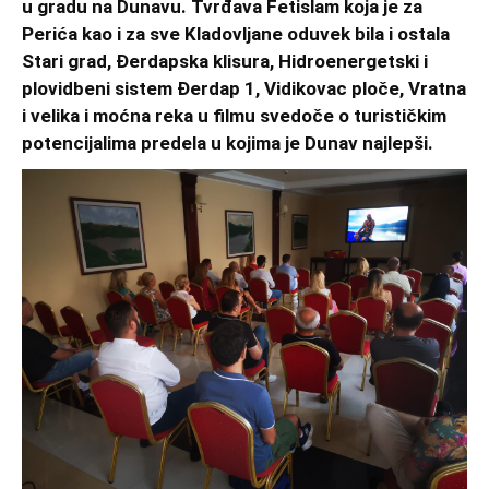
u gradu na Dunavu. Tvrđava Fetislam koja je za
Perića kao i za sve Kladovljane oduvek bila i ostala
Stari grad, Đerdapska klisura, Hidroenergetski i
plovidbeni sistem Đerdap 1, Vidikovac ploče, Vratna
i velika i moćna reka u filmu svedoče o turističkim
potencijalima predela u kojima je Dunav najlepši.