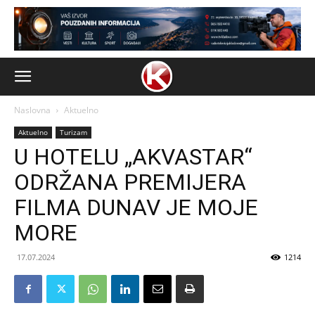
Naslovna
Aktuelno
Aktuelno
Turizam
U HOTELU „AKVASTAR“
ODRŽANA PREMIJERA
FILMA DUNAV JE MOJE
MORE
17.07.2024
1214