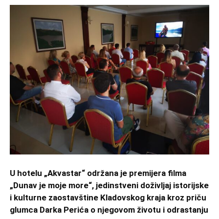
U hotelu „Akvastar“ održana je premijera filma
„Dunav je moje more“, jedinstveni doživljaj istorijske
i kulturne zaostavštine Kladovskog kraja kroz priču
glumca Darka Perića o njegovom životu i odrastanju