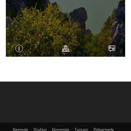
Najnovije
Društvo
Ekonomija
Turizam
Poljopriveda