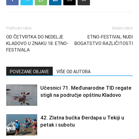
Prethodni tekst
Sledeći tekst
OD ČETVRTKA DO NEDELJE
ETNO-FESTIVAL NUDI
KLADOVO U ZNAKU 18. ETNO-
BOGATSTVO RAZLIČITOSTI
FESTIVALA
POVEZANE OBJAVE
VIŠE OD AUTORA
Učesnici 71. Međunarodne TID regate
stigli na područje opštinu Kladovo
42. Zlatna bućka Đerdapa u Tekiji u
petak i subotu