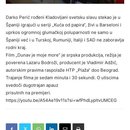
Darko Perić rođeni Kladovljani svetsku slavu stekao je u
Španiji igrajući u seriji „Kuća od papira“, živi u Barseloni i
uprkos ogromnoj glumačkoj poluparnosti ne samo u
Španiji već i u Turskoj, Rumuniji, Italiji i SAD ne zaboravlja
rodni kraj.
Film „Dunav je moje more“ je srpska produkcija, režija je
poverena Lazaru Bodroži, producent je Vladimir Adžić,
autorskim pravima raspolaže HTP „Plaža“ doo Beograd.
Trajanje filma je sedam minuta i 30 sekundi. O utiscima
svedoči dugotrajan apauz
prisutnih na premijeri.
https://youtu.be/A54Ae19v11s?si=wfPhdLypltvUMCEG