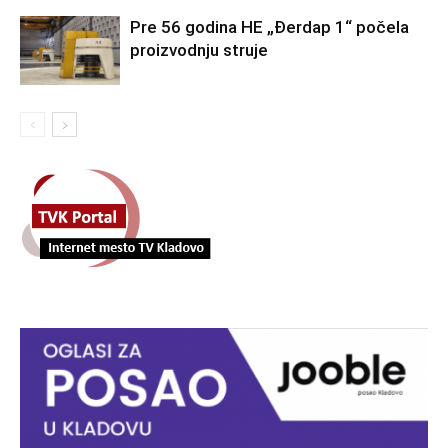
Pre 56 godina HE „Đerdap 1“ počela
proizvodnju struje