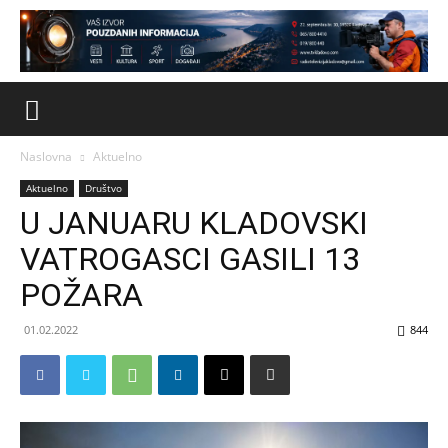
Naslovna
Aktuelno
Aktuelno
Društvo
U JANUARU KLADOVSKI
VATROGASCI GASILI 13
POŽARA
01.02.2022
844