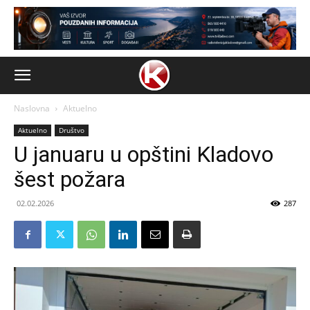
Naslovna
Aktuelno
Aktuelno
Društvo
U januaru u opštini Kladovo
šest požara
02.02.2026
287