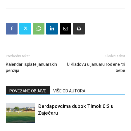
Prethodni tekst
Sledeći tekst
Kalendar isplate januarskih
U Kladovu u januaru rođene tri
penzija
bebe
POVEZANE OBJAVE
VIŠE OD AUTORA
Đerdapovcima dubok Timok 0:2 u
Zaječaru