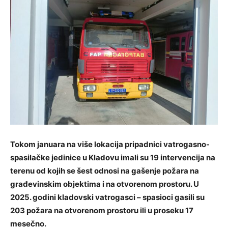
Tokom januara na više lokacija pripadnici vatrogasno-
spasilačke jedinice u Kladovu imali su 19 intervencija na
terenu od kojih se šest odnosi na gašenje požara na
građevinskim objektima i na otvorenom prostoru. U
2025. godini kladovski vatrogasci – spasioci gasili su
203 požara na otvorenom prostoru ili u proseku 17
mesečno.