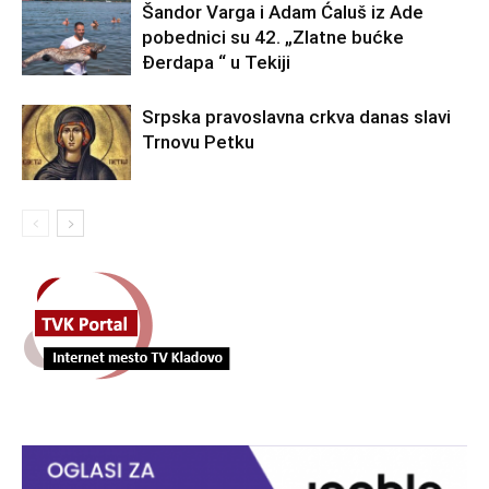
Šandor Varga i Adam Ćaluš iz Ade
pobednici su 42. „Zlatne bućke
Đerdapa “ u Tekiji
Srpska pravoslavna crkva danas slavi
Trnovu Petku