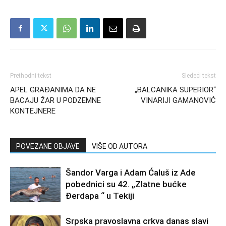
Prethodni tekst
Sledeći tekst
APEL GRAĐANIMA DA NE
„BALCANIKA SUPERIOR“
BACAJU ŽAR U PODZEMNE
VINARIJI GAMANOVIĆ
KONTEJNERE
POVEZANE OBJAVE
VIŠE OD AUTORA
Šandor Varga i Adam Ćaluš iz Ade
pobednici su 42. „Zlatne bućke
Đerdapa “ u Tekiji
Srpska pravoslavna crkva danas slavi