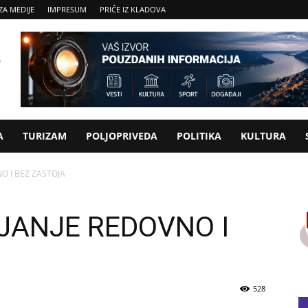
ZA MEDIJE
IMPRESUM
PRIČE IZ KLADOVA
A
TURIZAM
POLJOPRIVEDA
POLITIKA
KULTURA
O I BEZ ZASTOJA
JANJE REDOVNO I
528