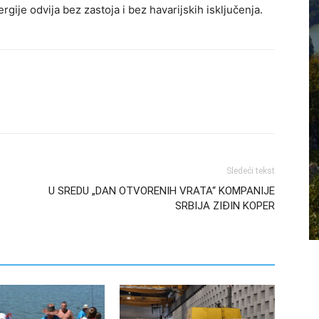
rgije odvija bez zastoja i bez havarijskih isključenja.
Sledeći tekst
U SREDU „DAN OTVORENIH VRATA“ KOMPANIJE
SRBIJA ZIĐIN KOPER