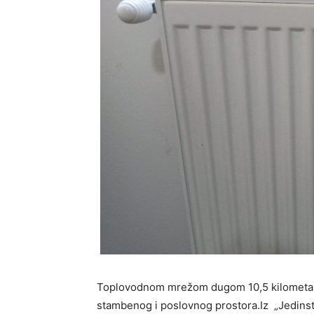
Toplovodnom mrežom dugom 10,5 kilometara
stambenog i poslovnog prostora.Iz „Jedins