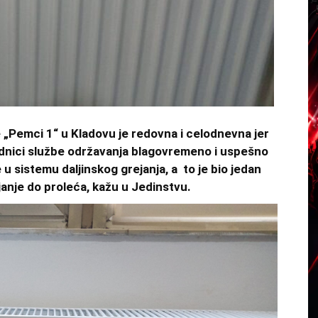
e „Pemci 1“ u Kladovu je redovna i celodnevna jer
Radnici službe održavanja blagovremeno i uspešno
u sistemu daljinskog grejanja, a to je bio jedan
janje do proleća, kažu u Jedinstvu.