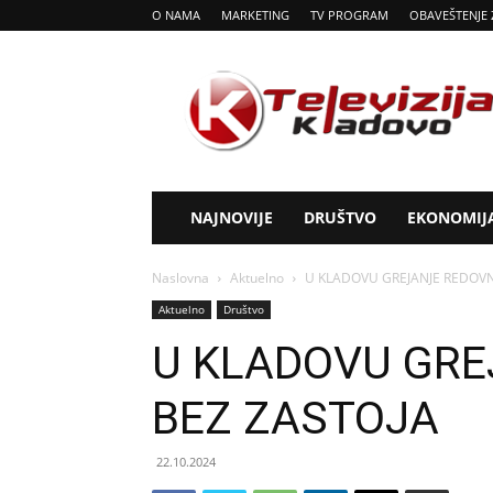
O NAMA
MARKETING
TV PROGRAM
OBAVEŠTENJE 
Tv
Kladovo
NAJNOVIJE
DRUŠTVO
EKONOMIJ
Naslovna
Aktuelno
U KLADOVU GREJANJE REDOVN
Aktuelno
Društvo
U KLADOVU GRE
BEZ ZASTOJA
22.10.2024