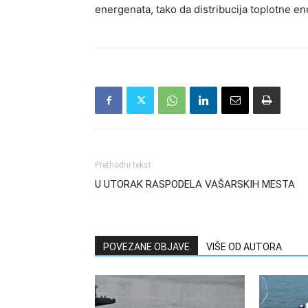
energenata, tako da distribucija toplotne ene
Prethodni tekst
U UTORAK RASPODELA VAŠARSKIH MESTA
POVEZANE OBJAVE
VIŠE OD AUTORA