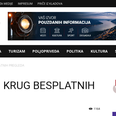
ZA MEDIJE
IMPRESUM
PRIČE IZ KLADOVA
A
TURIZAM
POLJOPRIVEDA
POLITIKA
KULTURA
ATNIH PREGLEDA
I KRUG BESPLATNIH
1164