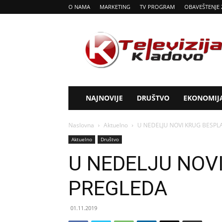
O NAMA
MARKETING
TV PROGRAM
OBAVEŠTENJE 
Tv
Kladovo
NAJNOVIJE
DRUŠTVO
EKONOMIJ
Naslovna
Aktuelno
U NEDELJU NOVI KRUG BESPL
Aktuelno
Društvo
U NEDELJU NOV
PREGLEDA
01.11.2019