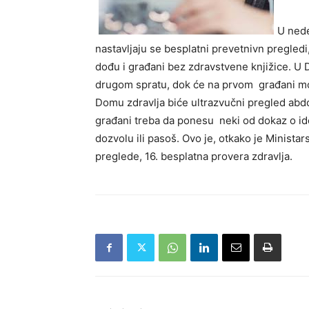
U nede
nastavljaju se besplatni prevetnivn pregled
dođu i građani bez zdravstvene knjižice. U 
drugom spratu, dok će na prvom građani moć
Domu zdravlja biće ultrazvučni pregled abd
građani treba da ponesu neki od dokaz o ide
dozvolu ili pasoš. Ovo je, otkako je Minista
preglede, 16. besplatna provera zdravlja.