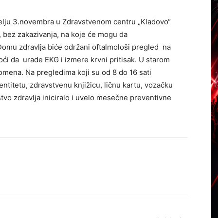
lju 3.novembra u Zdravstvenom centru „Kladovo“
i, bez zakazivanja, na koje će mogu da
Domu zdravlja biće održani oftalmološi pregled na
i da urade EKG i izmere krvni pritisak. U starom
omena. Na pregledima koji su od 8 do 16 sati
ntitetu, zdravstvenu knjižicu, ličnu kartu, vozačku
rstvo zdravlja iniciralo i uvelo mesečne preventivne