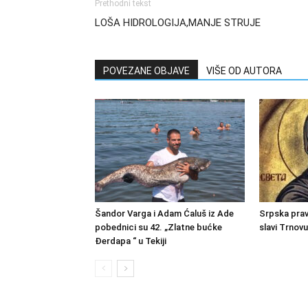
Prethodni tekst
LOŠA HIDROLOGIJA,MANJE STRUJE
POVEZANE OBJAVE
VIŠE OD AUTORA
Šandor Varga i Adam Ćaluš iz Ade
Srpska prav
pobednici su 42. „Zlatne bućke
slavi Trnov
Đerdapa “ u Tekiji