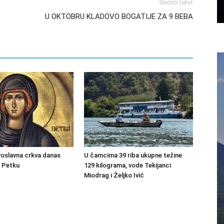
Sledeći tekst
U OKTOBRU KLADOVO BOGATIJE ZA 9 BEBA
oslavna crkva danas
U čamcima 39 riba ukupne težine
u Petku
129 kilograma, vode Tekijanci
Miodrag i Željko Ivić