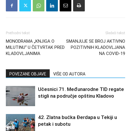
Prethodni tekst
Sledeći tekst
MONODRAMA „KNJIGA O
SMANJUJE SE BROJ AKTIVNO
MILUTINU“ U ČETVRTAK PRED
POZITIVNIH KLADOVLJANA
KLADOVLJANIMA
NA COVID-19
POVEZANE OBJAVE
VIŠE OD AUTORA
Učesnici 71. Međunarodne TID regate
stigli na područje opštinu Kladovo
42. Zlatna bućka Đerdapa u Tekiji u
petak i subotu