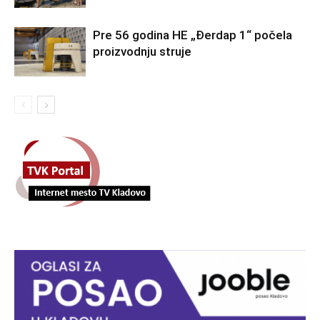
Pre 56 godina HE „Đerdap 1“ počela
proizvodnju struje