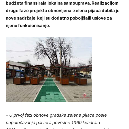
budžeta finansirala lokalna samouprava. Realizacijom
druge faze projekta obnovljena zelena pijaca dobila je
nove sadržaje koji su dodatno poboljšalii uslove za
njeno funkcionisanje.
–
U prvoj fazi obnove gradske zelene pijace posle
popoločavanja partera površine 1360 kvadrata