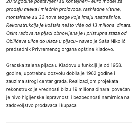
2019.godine postavljeni su kontejneri- euro model za
prodaju mleka i mlečnih proizvoda, rashladne vitrine,
montairane
su 32 nove tezge koje imaju nastrešnice.
Rekonstrukcija je koštala nešto više od 13 miliona dinara.
Osim radova na pijaci obnovljena je i pristupna staza od
Obilićeve ulice do ulaza u pijacu-
naveo je Saša Nikolić
predsednik Privremenog organa opštine Kladovo.
Gradska zelena pijaca u Kladovu u funkciji je od 1958.
godine, upotrebnu dozvolu dobila je 1962.godine i
zauzima strogi centar grada. Realizacijom projekata
rekonstrukcije vrednosti blizu 19 miliona dinara povećan
je nivo higijenske ispravnosti i bezbednosti namirnica na
zadovoljstvo prodavaca i kupaca.