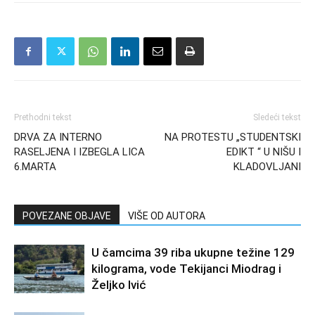
Prethodni tekst
Sledeći tekst
DRVA ZA INTERNO
NA PROTESTU „STUDENTSKI
RASELJENA I IZBEGLA LICA
EDIKT “ U NIŠU I
6.MARTA
KLADOVLJANI
POVEZANE OBJAVE
VIŠE OD AUTORA
U čamcima 39 riba ukupne težine 129
kilograma, vode Tekijanci Miodrag i
Željko Ivić