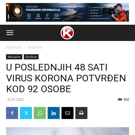
Naslovna
Aktuelno
Aktuelno
Društvo
U POSLEDNJIH 48 SATI
VIRUS KORONA POTVRĐEN
KOD 92 OSOBE
31.01.2022
920