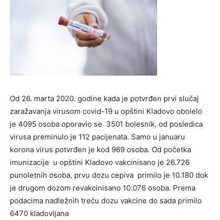
Od 26. marta 2020. godine kada je potvrđen prvi slučaj
zaražavanja virusom covid-19 u opštini Kladovo obolelo
je 4095 osoba oporavio se 3501 bolesnik, od posledica
virusa preminulo je 112 pacijenata. Samo u januaru
korona virus potvrđen je kod 969 osoba. Od početka
imunizacije u opštini Kladovo vakcinisano je 26.726
punoletnih osoba, prvu dozu cepiva primilo je 10.180 dok
je drugom dozom revakcinisano 10.076 osoba. Prema
podacima nadležnih treću dozu vakcine do sada primilo
6470 kladovljana