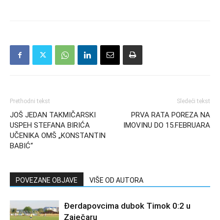
Prethodni tekst
Sledeći tekst
JOŠ JEDAN TAKMIČARSKI
PRVA RATA POREZA NA
USPEH STEFANA BIRIĆA
IMOVINU DO 15.FEBRUARA
UČENIKA OMŠ „KONSTANTIN
BABIĆ“
POVEZANE OBJAVE
VIŠE OD AUTORA
Đerdapovcima dubok Timok 0:2 u
Zaječaru