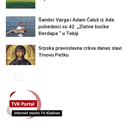
Šandor Varga i Adam Ćaluš iz Ade
pobednici su 42. „Zlatne bućke
Đerdapa “ u Tekiji
Srpska pravoslavna crkva danas slavi
Trnovu Petku