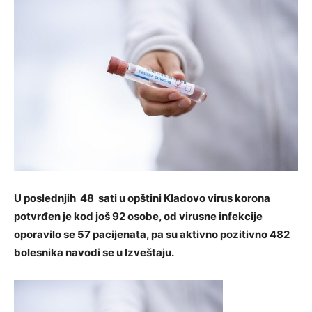
U poslednjih 48 sati u opštini Kladovo virus korona
potvrđen je kod još 92 osobe, od virusne infekcije
oporavilo se 57 pacijenata, pa su aktivno pozitivno 482
bolesnika navodi se u Izveštaju.