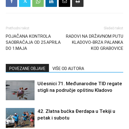
Prethodni tekst
Sledeći tekst
POJAČANA KONTROLA
RADOVI NA DRŽAVNOM PUTU
SAOBRAĆAJA OD 25.APRILA
KLADOVO-BRZA PALANKA
DO 1.MAJA
KOD GRABOVICE
POVEZANE OBJAVE
VIŠE OD AUTORA
Učesnici 71. Međunarodne TID regate
stigli na područje opštinu Kladovo
42. Zlatna bućka Đerdapa u Tekiji u
petak i subotu