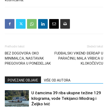
Prethodni tekst
Sledeći tekst
BEZ DOGOVORA OKO
FUDBALSKI VIKEND ĐERDAP U
MINIMALCA, NASTAVAK
PARAĆINU, MALA VRBICA U
PREGOVORA U PONEDELJAK
KLOKOČEVCU
POVEZANE OBJAVE
VIŠE OD AUTORA
U čamcima 39 riba ukupne težine 129
kilograma, vode Tekijanci Miodrag i
Željko Ivić