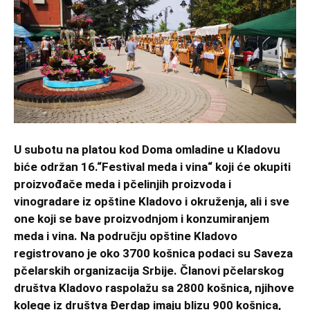
U subotu na platou kod Doma omladine u Kladovu
biće održan 16.“Festival meda i vina“ koji će okupiti
proizvođače meda i pčelinjih proizvoda i
vinogradare iz opštine Kladovo i okruženja, ali i sve
one koji se bave proizvodnjom i konzumiranjem
meda i vina. Na području opštine Kladovo
registrovano je oko 3700 košnica podaci su Saveza
pčelarskih organizacija Srbije. Članovi pčelarskog
društva Kladovo raspolažu sa 2800 košnica, njihove
kolege iz društva Đerdap imaju blizu 900 košnica,