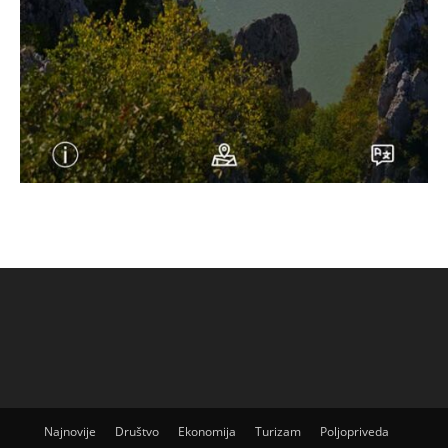
Najnovije
Društvo
Ekonomija
Turizam
Poljopriveda