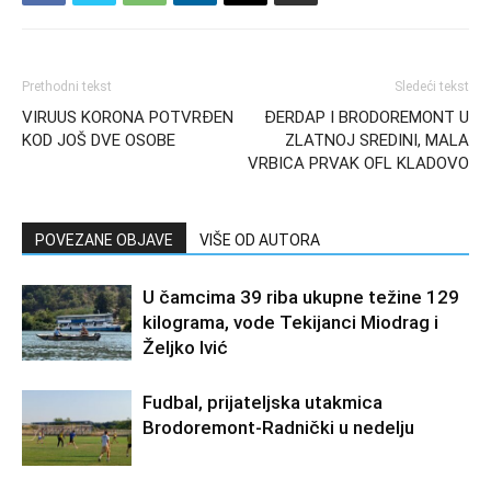
Prethodni tekst
Sledeći tekst
VIRUUS KORONA POTVRĐEN
ĐERDAP I BRODOREMONT U
KOD JOŠ DVE OSOBE
ZLATNOJ SREDINI, MALA
VRBICA PRVAK OFL KLADOVO
POVEZANE OBJAVE
VIŠE OD AUTORA
U čamcima 39 riba ukupne težine 129
kilograma, vode Tekijanci Miodrag i
Željko Ivić
Fudbal, prijateljska utakmica
Brodoremont-Radnički u nedelju