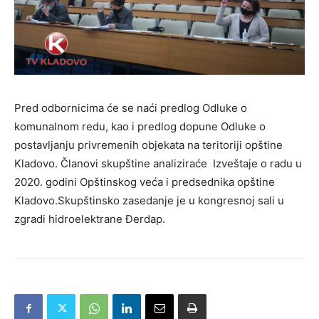
Pred odbornicima će se naći predlog Odluke o
komunalnom redu, kao i predlog dopune Odluke o
postavljanju privremenih objekata na teritoriji opštine
Kladovo. Članovi skupštine analiziraće Izveštaje o radu u
2020. godini Opštinskog veća i predsednika opštine
Kladovo.Skupštinsko zasedanje je u kongresnoj sali u
zgradi hidroelektrane Đerdap.