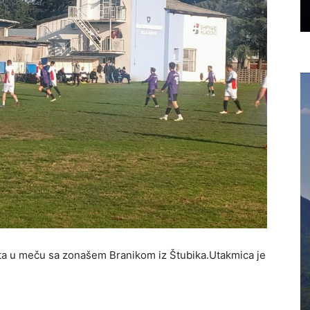
a u meču sa zonašem Branikom iz Štubika.Utakmica je