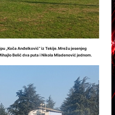
pu „Koča Anđelković“ iz Tekije. Mrežu jesenjeg
Mihajlo Belić dva puta i Nikola Mladenović jednom.