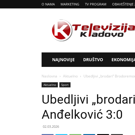
O NAMA
MARKETING
TV PROGRAM
OBAVEŠTENJE 
Tv
Kladovo
NAJNOVIJE
DRUŠTVO
EKONOMIJ
Naslovna
Aktuelno
Ubedljivi „brodari“ Brodoremo
Aktuelno
Sport
Ubedljivi „broda
Anđelković 3:0
02.03.2026