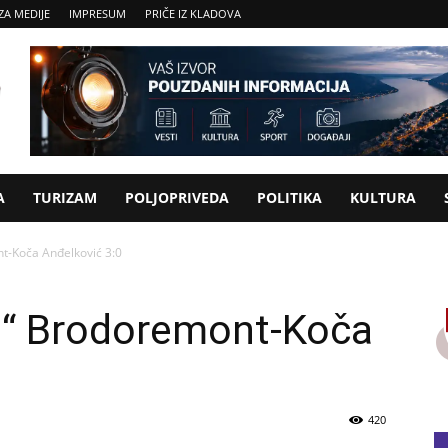
ZA MEDIJE
IMPRESUM
PRIČE IZ KLADOVA
A
TURIZAM
POLJOPRIVEDA
POLITIKA
KULTURA
nt-Koča Anđelković 3:0
ri“ Brodoremont-Koča
420