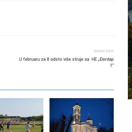
Sledeći tekst
U februaru za 8 odsto više struje sa HE „Đerdap
1“