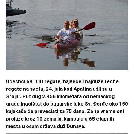
Učesnci 69. TID regate, najveće i najduže rečne
regate na svetu, 24. jula kod Apatina ušli su u
Srbiju. Put dug 2.456 kilometara od nemačkog
grada Ingolštat do bugarske luke Sv. Đorđe oko 150
kajakaša će preveslati za 75 dana. Za to vreme oni
prolaze kroz 10 zemalja, kampuju u 65 etapnih
mesta u osam država duž Dunava.