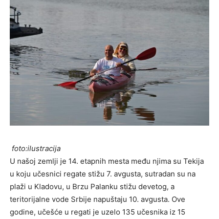
foto:ilustracija
U našoj zemlji je 14. etapnih mesta među njima su Tekija
u koju učesnici regate stižu 7. avgusta, sutradan su na
plaži u Kladovu, u Brzu Palanku stižu devetog, a
teritorijalne vode Srbije napuštaju 10. avgusta. Ove
godine, učešće u regati je uzelo 135 učesnika iz 15