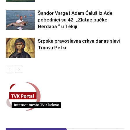
Šandor Varga i Adam Ćaluš iz Ade
pobednici su 42. „Zlatne bućke
Đerdapa “ u Tekiji
Srpska pravoslavna crkva danas slavi
Trnovu Petku