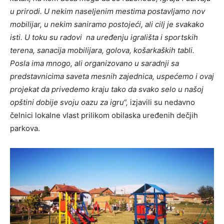
u prirodi. U nekim naseljenim mestima postavljamo nov
mobilijar, u nekim saniramo postojeći, ali cilj je svakako
isti. U toku su radovi na uređenju igrališta i sportskih
terena, sanacija mobilijara, golova, košarkaških tabli.
Posla ima mnogo, ali organizovano u saradnji sa
predstavnicima saveta mesnih zajednica, uspećemo i ovaj
projekat da privedemo kraju tako da svako selo u našoj
opštini dobije svoju oazu za igru“,
izjavili su nedavno
čelnici lokalne vlast prilikom obilaska uređenih dečjih
parkova.