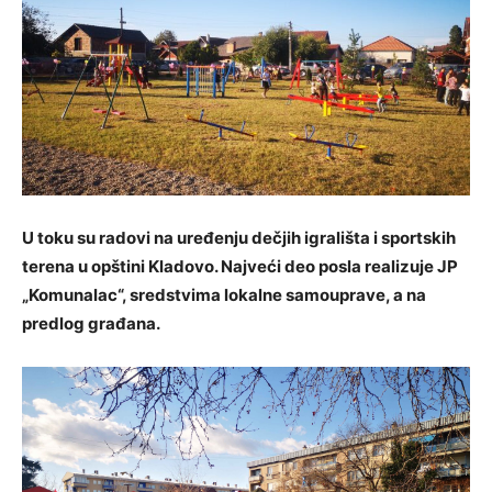
U toku su radovi na uređenju dečjih igrališta i sportskih
terena u opštini Kladovo. Najveći deo posla realizuje JP
„Komunalac“, sredstvima lokalne samouprave, a na
predlog građana.