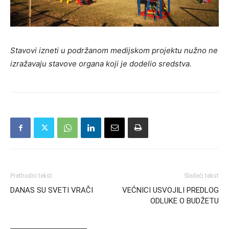
Stavovi izneti u podržanom medijskom projektu nužno ne
izražavaju stavove organa koji je dodelio sredstva.
Prethodni tekst
Sledeći tekst
DANAS SU SVETI VRAČI
VEĆNICI USVOJILI PREDLOG
ODLUKE O BUDŽETU