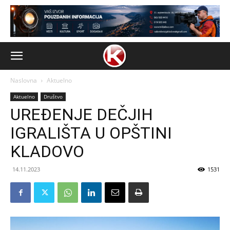
Naslovna
Aktuelno
Aktuelno
Društvo
UREĐENJE DEČJIH
IGRALIŠTA U OPŠTINI
KLADOVO
14.11.2023
1531