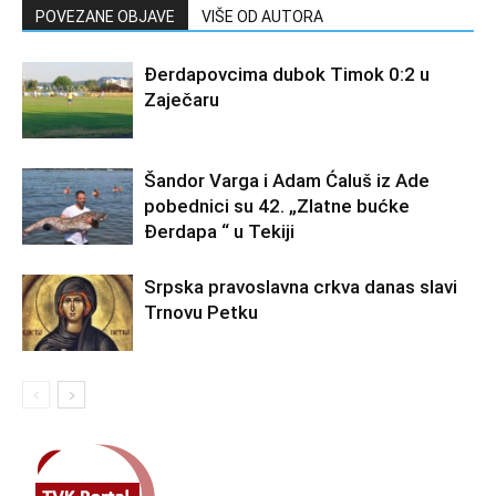
POVEZANE OBJAVE
VIŠE OD AUTORA
Đerdapovcima dubok Timok 0:2 u
Zaječaru
Šandor Varga i Adam Ćaluš iz Ade
pobednici su 42. „Zlatne bućke
Đerdapa “ u Tekiji
Srpska pravoslavna crkva danas slavi
Trnovu Petku