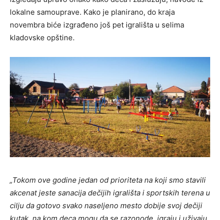
lokalne samouprave. Kako je planirano, do kraja
novembra biće izgrađeno još pet igrališta u selima
kladovske opštine.
„Tokom ove godine jedan od prioriteta na koji smo stavili
akcenat jeste sanacija dečijih igrališta i sportskih terena u
cilju da gotovo svako naseljeno mesto dobije svoj dečiji
kutak, na kom deca mogu da se razonode, igraju i uživaju