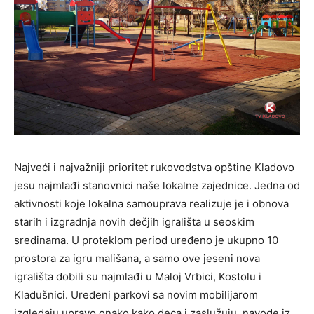
Najveći i najvažniji prioritet rukovodstva opštine Kladovo
jesu najmlađi stanovnici naše lokalne zajednice. Jedna od
aktivnosti koje lokalna samouprava realizuje je i obnova
starih i izgradnja novih dečjih igrališta u seoskim
sredinama. U proteklom period uređeno je ukupno 10
prostora za igru mališana, a samo ove jeseni nova
igrališta dobili su najmlađi u Maloj Vrbici, Kostolu i
Kladušnici. Uređeni parkovi sa novim mobilijarom
izgledaju upravo onako kako deca i zaslužuju, navode iz