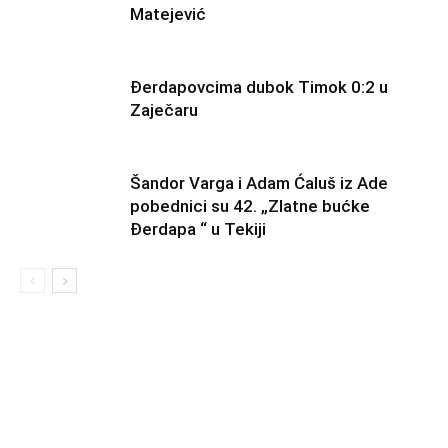
Matejević
Đerdapovcima dubok Timok 0:2 u
Zaječaru
Šandor Varga i Adam Ćaluš iz Ade
pobednici su 42. „Zlatne bućke
Đerdapa “ u Tekiji