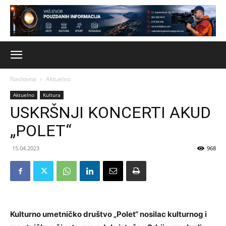
Naslovna
Aktuelno
Aktuelno
Kultura
USKRŠNJI KONCERTI AKUD
„POLET“
15.04.2023
968
Kulturno umetničko društvo „Polet“ nosilac kulturnog i