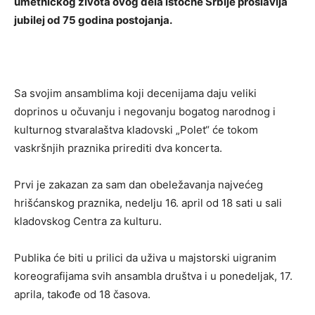
umetničkog života ovog dela istočne Srbije proslavlja
jubilej od 75 godina postojanja.
Sa svojim ansamblima koji decenijama daju veliki
doprinos u očuvanju i negovanju bogatog narodnog i
kulturnog stvaralaštva kladovski „Polet“ će tokom
vaskršnjih praznika prirediti dva koncerta.
Prvi je zakazan za sam dan obeležavanja najvećeg
hrišćanskog praznika, nedelju 16. april od 18 sati u sali
kladovskog Centra za kulturu.
Publika će biti u prilici da uživa u majstorski uigranim
koreografijama svih ansambla društva i u ponedeljak, 17.
aprila, takođe od 18 časova.