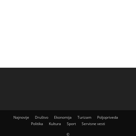
Najnovije
Društvo
Ekonomija
Turizam
Poljopriveda
Politika
Kultura
Sport
Servisne vesti
©