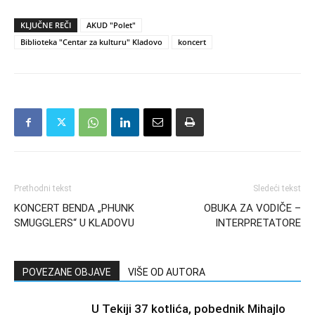
KLJUČNE REČI
AKUD "Polet"
Biblioteka "Centar za kulturu" Kladovo
koncert
Prethodni tekst
Sledeći tekst
KONCERT BENDA „PHUNK
OBUKA ZA VODIČE –
SMUGGLERS“ U KLADOVU
INTERPRETATORE
POVEZANE OBJAVE
VIŠE OD AUTORA
U Tekiji 37 kotlića, pobednik Mihajlo