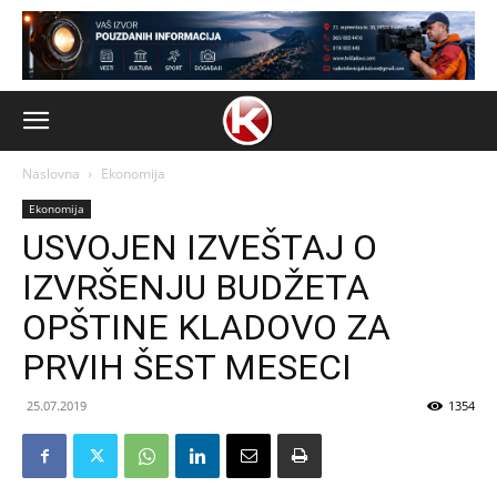
Naslovna
Ekonomija
Ekonomija
USVOJEN IZVEŠTAJ O
IZVRŠENJU BUDŽETA
OPŠTINE KLADOVO ZA
PRVIH ŠEST MESECI
25.07.2019
1354