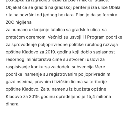
Objekat će se graditi na gradskoj periferiji iza ulice Obala
rita na površini od jednog hektara. Plan je da se formira
ZOO higijena
za humano uklanjanje lutalica sa gradskih ulica sa
pratećom opremom. Većnici su usvojili i Program podrške
za sprovođenje poljoprivredne politike ruralnog razvoja
opštine Kladovo za 2019. godinu koji dobio saglasnost
resornog ministarstva čime su stvoreni uslovi za
raspisivanje konkursa za dodelu subvencija.Mere
podrške namenje su registrovanim poljoprivrednim
gazdinstvima, pravnim i fizičkim licima sa teritorije
opštine Kladovo. Za tu namenu iz budžeta opštine
Kladovo za 2019. godinu opredeljeno je 15,4 miliona
dinara.