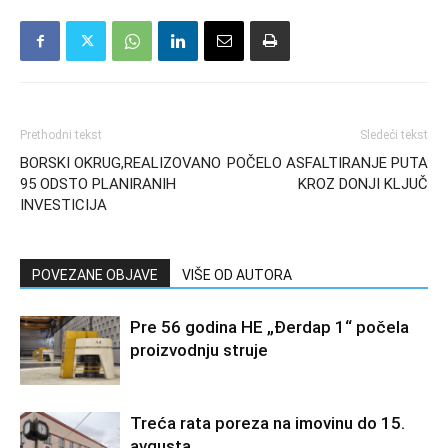
Prethodni tekst
Sledeći tekst
BORSKI OKRUG,REALIZOVANO
POČELO ASFALTIRANJE PUTA
95 ODSTO PLANIRANIH
KROZ DONJI KLJUČ
INVESTICIJA
POVEZANE OBJAVE
VIŠE OD AUTORA
Pre 56 godina HE „Đerdap 1“ počela
proizvodnju struje
Treća rata poreza na imovinu do 15.
avgusta