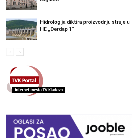
Hidrologija diktira proizvodnju struje u
HE „Đerdap 1“