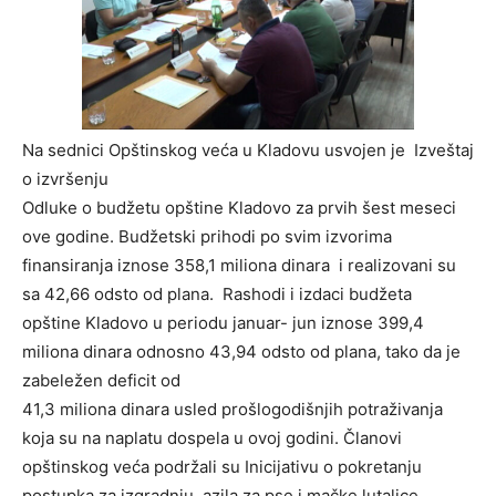
Na sednici Opštinskog veća u Kladovu usvojen je Izveštaj
o izvršenju
Odluke o budžetu opštine Kladovo za prvih šest meseci
ove godine. Budžetski prihodi po svim izvorima
finansiranja iznose 358,1 miliona dinara i realizovani su
sa 42,66 odsto od plana. Rashodi i izdaci budžeta
opštine Kladovo u periodu januar- jun iznose 399,4
miliona dinara odnosno 43,94 odsto od plana, tako da je
zabeležen deficit od
41,3 miliona dinara usled prošlogodišnjih potraživanja
koja su na naplatu dospela u ovoj godini. Članovi
opštinskog veća podržali su Inicijativu o pokretanju
postupka za izgradnju azila za pse i mačke lutalice.