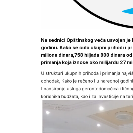
Na sednici Opštinskog veća usvojen je
godinu. Kako se čulo ukupni prihodi i p
miliona dinara,758 hiljada 800 dinara od
primanja koja iznose oko milijardu 27 mi
U strukturi ukupnih prihoda i primanja najv
dohodak, Kako je rečeno i u narednoj godini
finansiranje usluga gerontodomaćica i lično
korisnika budžeta, kao i za investicije na ter