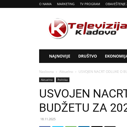
O NAMA
MARKETING
TV PROGRAM
OBAVEŠTENJE 
Tv
Kladovo
NAJNOVIJE
DRUŠTVO
EKONOMIJ
Naslovna
Aktuelno
USVOJEN NACRT ODLUKE O B
Aktuelno
Politika
USVOJEN NACRT
BUDŽETU ZA 20
18.11.2025