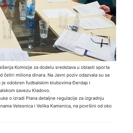
Rešenja Komisije za dodelu sredstava u oblasti sporta
četiri miliona dinara. Na Javni poziv odazvala su se
ac je odobren fudbalskim klubovima Đerdap i
alskom savezu Kladovo.
uke o izradi Plana detaljne regulacije za izgradnju
tinama Velesnica i Velika Kamenica, na površini od oko