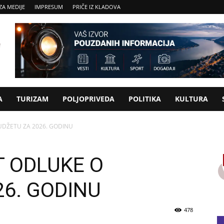
ZA MEDIJE
IMPRESUM
PRIČE IZ KLADOVA
A
TURIZAM
POLJOPRIVEDA
POLITIKA
KULTURA
UDŽETU ZA 2026. GODINU
 ODLUKE O
26. GODINU
478