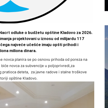
 Nacrt odluke o budžetu opštine Kladovo za 2026.
rimanja projektovani u iznosu od milijardu 117
 čega najveće učešće imaju opšti prihodi i
liona miliona dinara.
iše novca planira se po osnovu prihoda od poreza na
 biće novca za subvencije u poljoprivredi,za
g pratioca deteta, za javne radove i stalne troškove
itoriji opštine Kladovo.