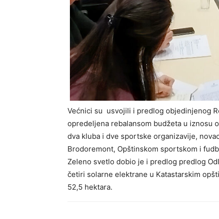
Većnici su usvojili i predlog objedinjenog 
opredeljena rebalansom budžeta u iznosu od 
dva kluba i dve sportske organizavije, nov
Brodoremont, Opštinskom sportskom i fudb
Zeleno svetlo dobio je i predlog predlog Odl
četiri solarne elektrane u Katastarskim opš
52,5 hektara.