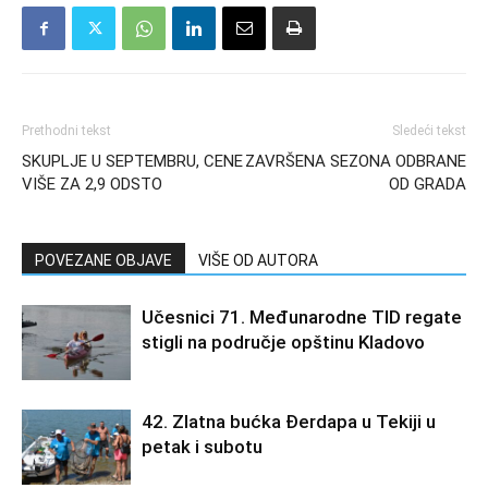
Prethodni tekst
Sledeći tekst
SKUPLJE U SEPTEMBRU, CENE
ZAVRŠENA SEZONA ODBRANE
VIŠE ZA 2,9 ODSTO
OD GRADA
POVEZANE OBJAVE
VIŠE OD AUTORA
Učesnici 71. Međunarodne TID regate
stigli na područje opštinu Kladovo
42. Zlatna bućka Đerdapa u Tekiji u
petak i subotu