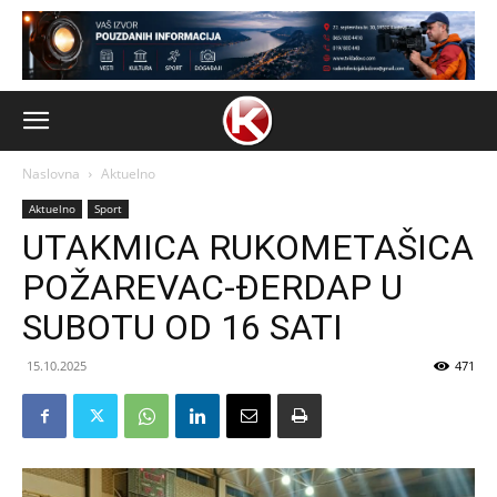
Naslovna
Aktuelno
Aktuelno
Sport
UTAKMICA RUKOMETAŠICA
POŽAREVAC-ĐERDAP U
SUBOTU OD 16 SATI
15.10.2025
471