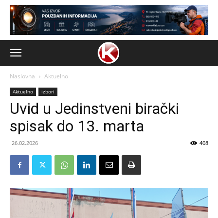
Naslovna
Aktuelno
Aktuelno
izbori
Uvid u Jedinstveni birački
spisak do 13. marta
26.02.2026
408