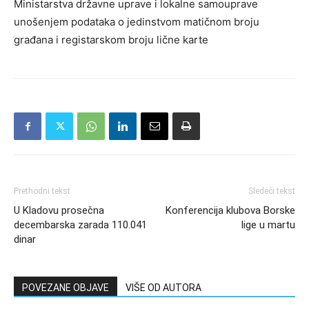
Ministarstva državne uprave i lokalne samouprave
unošenjem podataka o jedinstvom matičnom broju
građana i registarskom broju lične karte
Prethodni tekst
Sledeći tekst
U Kladovu prosečna
Konferencija klubova Borske
decembarska zarada 110.041
lige u martu
dinar
POVEZANE OBJAVE
VIŠE OD AUTORA