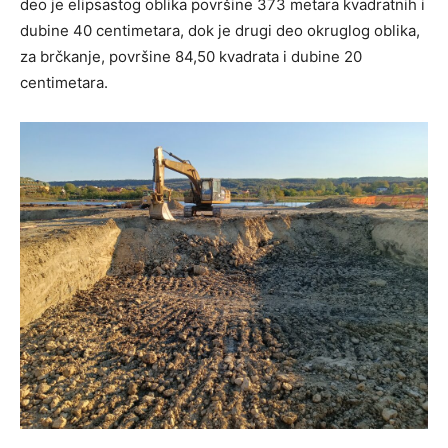
deo je elipsastog oblika površine 373 metara kvadratnih i
dubine 40 centimetara, dok je drugi deo okruglog oblika,
za brčkanje, površine 84,50 kvadrata i dubine 20
centimetara.