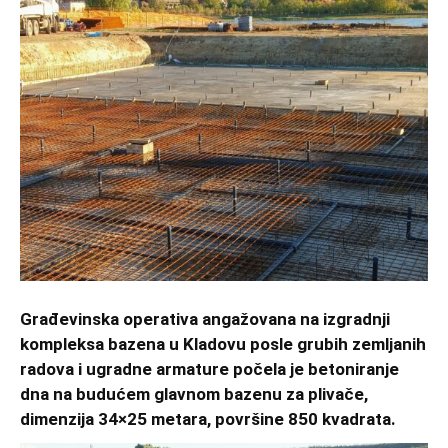
Građevinska operativa angažovana na izgradnji
kompleksa bazena u Kladovu posle grubih zemljanih
radova i ugradne armature počela je betoniranje
dna na budućem glavnom bazenu za plivače,
dimenzija 34×25 metara, površine 850 kvadrata.