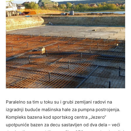
Paralelno sa tim u toku su i grubi zemljani radovi na
izgradnji buduće mašinska hale za pumpna postrojenja.
Kompleks bazena kod sportskog centra „Jezero“
upotpuniće bazen za decu sastavljen od dva dela – veći