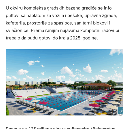
U okviru kompleksa gradskih bazena gradiće se info
pultovi sa naplatom za vozila i pešake, upravna zgrada,
kafeterija, prostorije za spasioce, sanitarni blokovi i
svlačionice. Prema ranijim najavama kompletni radovi bi
trebalo da budu gotovi do kraja 2025. godine.
Radove sa 425 miliona dinara sufinansira Ministarstvo