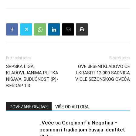
Prethodni tekst
Sledeći tekst
SRPSKA LIGA,
OVE JESENI KLADOVO ĆE
KLADOVLJANIMA PLITKA
UKRASITI 12 000 SADNICA
NIŠAVA, BUDUĆNOST (P)-
VIOLE SEZONSKOG CVEĆA
ĐERDAP 1:3
POVEZANE OBJAVE
VIŠE OD AUTORA
„Veče sa Gerginom“ u Negotinu –
pesmom i tradicijom čuvaju identitet