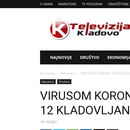
O NAMA
MARKETING
TV PROGRAM
OBAVEŠTENJE 
Tv
Kladovo
NAJNOVIJE
DRUŠTVO
EKONOMIJ
Naslovna
Aktuelno
VIRUSOM KORONA ZARAŽENO 
Aktuelno
Društvo
VIRUSOM KORO
12 KLADOVLJA
01.10.2021