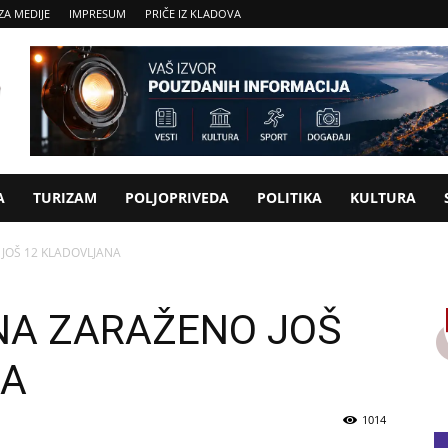
ZA MEDIJE
IMPRESUM
PRIČE IZ KLADOVA
A
TURIZAM
POLJOPRIVEDA
POLITIKA
KULTURA
JOŠ 12 KLADOVLJANA
NA ZARAŽENO JOŠ
NA
1014