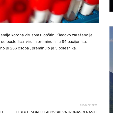
emije korona virusom u opštini Kladovo zaraženo je
 od posledica virusa preminula su 84 pacijenata.
o je 286 osoba , preminulo je 5 bolesnika.
Sledeći tekst
 U
U SEPTEMBRU KLADOVSKI VATROGASCI GASILI