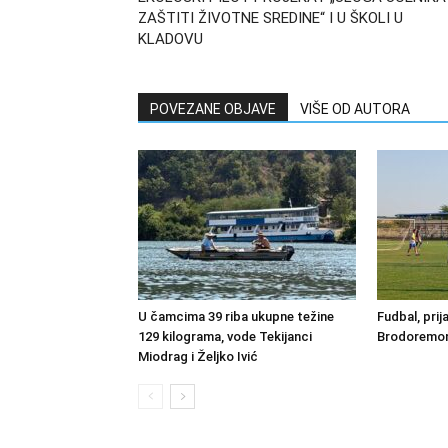
ZAŠTITI ŽIVOTNE SREDINE“ I U ŠKOLI U
KLADOVU
POVEZANE OBJAVE
VIŠE OD AUTORA
U čamcima 39 riba ukupne težine
Fudbal, prij
129 kilograma, vode Tekijanci
Brodoremont
Miodrag i Željko Ivić