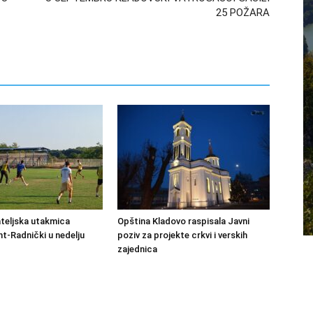
25 POŽARA
ateljska utakmica
Opština Kladovo raspisala Javni
-Radnički u nedelju
poziv za projekte crkvi i verskih
zajednica