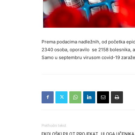
Prema podacima nadležnih, od početka epid
2340 osoba, oporavilo se 2158 bolesnika, a
Samo u septembru virusom covid-19 zaražen
Prethodni tekst
EKOLOŠKI PILOT PROJEKAT „ULOGA UČENIKA