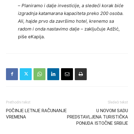
–
Planiramo i dalje investicije, a sledeći korak biće
izgradnja katamarana kapaciteta preko 200 osoba.
Ali, hajde prvo da završimo hotel, krenemo sa
radom i onda nastavimo dalje
– zaključuje Adžić,
piše eKapija.
Prethodni tekst
Sledeći tekst
POČINJE LETNJE RAČUNANJE
U NOVOM SADU
VREMENA
PREDSTAVLJENA TURISTIČKA
PONUDA ISTOČNE SRBIJE