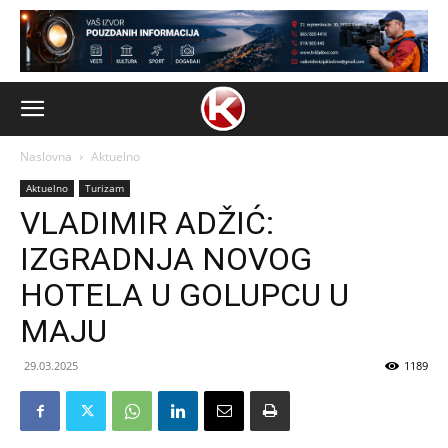
Naslovna
Aktuelno
Aktuelno
Turizam
VLADIMIR ADŽIĆ:
IZGRADNJA NOVOG
HOTELA U GOLUPCU U
MAJU
29.03.2025
1189