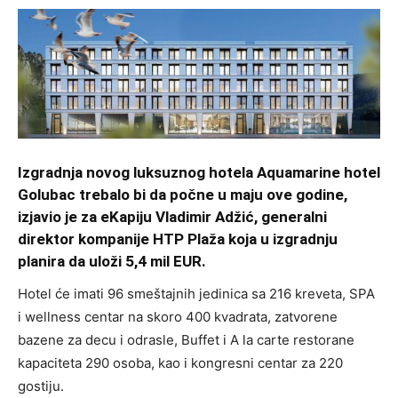
Izgradnja novog luksuznog hotela Aquamarine hotel
Golubac trebalo bi da počne u maju ove godine,
izjavio je za eKapiju Vladimir Adžić, generalni
direktor kompanije HTP Plaža koja u izgradnju
planira da uloži 5,4 mil EUR.
Hotel će imati 96 smeštajnih jedinica sa 216 kreveta, SPA
i wellness centar na skoro 400 kvadrata, zatvorene
bazene za decu i odrasle, Buffet i A la carte restorane
kapaciteta 290 osoba, kao i kongresni centar za 220
gostiju.