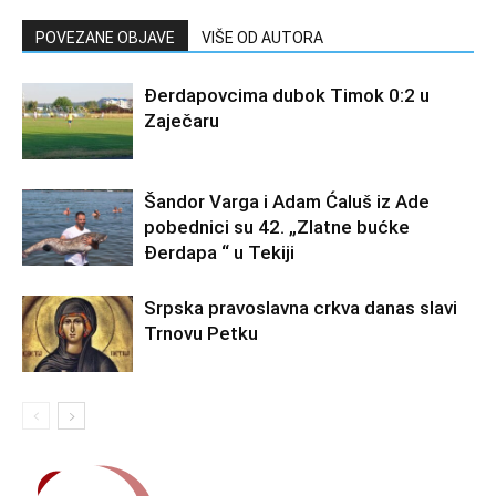
POVEZANE OBJAVE
VIŠE OD AUTORA
Đerdapovcima dubok Timok 0:2 u
Zaječaru
Šandor Varga i Adam Ćaluš iz Ade
pobednici su 42. „Zlatne bućke
Đerdapa “ u Tekiji
Srpska pravoslavna crkva danas slavi
Trnovu Petku