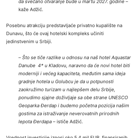
da svečano otvaranje bude u martu 2027. godine
–
kaže Adžić.
Posebnu atrakciju predstavljaće privatno kupalište na
Dunavu, što će ovaj hotelski kompleks učiniti
jedinstvenim u Srbiji.
–
Što se tiče razlike u odnosu na naš hotel Aquastar
Danube 4* u Kladovu, naravno da će novi hotel biti
moderniji i većeg kapaciteta, međutim sama ideja
gradnje hotela u Golubcu je da u potpunosti
zaokružimo turizam u najlepšem delu Srbije,
ponudimo sjajne doživljaje sa obe strane UNESCO
Geoparka Đerdap i budemo početna pozicija našim
gostima za istraživanje neverovatnih prirodnih
lepota Đerdapa
– ističe Adžić.
Vrednost investicije iznosi oko 5,4 mil EUR, finansiranih