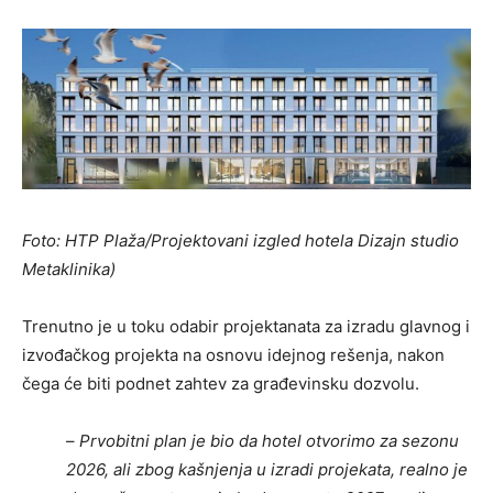
Foto: HTP Plaža/Projektovani izgled hotela Dizajn studio
Metaklinika)
Trenutno je u toku odabir projektanata za izradu glavnog i
izvođačkog projekta na osnovu idejnog rešenja, nakon
čega će biti podnet zahtev za građevinsku dozvolu.
–
Prvobitni plan je bio da hotel otvorimo za sezonu
2026, ali zbog kašnjenja u izradi projekata, realno je