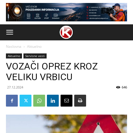
Naslovna
Aktuelno
Aktuelno
Servisne vesti
VOZAČI OPREZ KROZ
VELIKU VRBICU
27.12.2024
646