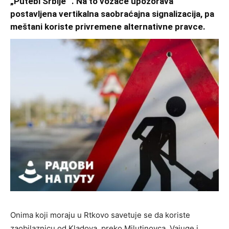
„Putebi Srbije“ . Na to vozače upozorava
postavljena vertikalna saobraćajna signalizacija, pa
meštani koriste privremene alternativne pravce.
Onima koji moraju u Rtkovo savetuje se da koriste
zaobilaznicu od Kladova, preko Milutinovca, Vajuge i