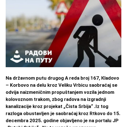
Na državnom putu drugog A reda broj 167, Кladovo
– Korbovo na delu kroz Veliku Vrbicu saobraćaj se
odvija naizmeničnim propuštanjem vozila jednom
kolovoznom trakom, zbog radova na izgradnji
kanalizacije kroz projekat „Čista Srbija“ .Iz tog
razloga obustavljen je saobraćaj kroz Rtkovo do 15.
decembra 2025. godine objavljeno je na portalu JP