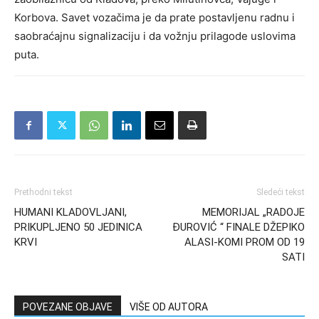
Korbova. Savet vozačima je da prate postavljenu radnu i
saobraćajnu signalizaciju i da vožnju prilagode uslovima
puta.
Prethodni tekst
Sledeći tekst
HUMANI KLADOVLJANI,
MEMORIJAL „RADOJE
PRIKUPLJENO 50 JEDINICA
ĐUROVIĆ “ FINALE DŽEPIKO
KRVI
ALASI-KOMI PROM OD 19
SATI
POVEZANE OBJAVE
VIŠE OD AUTORA