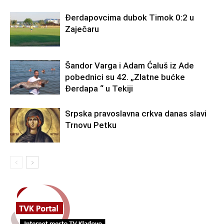
Đerdapovcima dubok Timok 0:2 u
Zaječaru
Šandor Varga i Adam Ćaluš iz Ade
pobednici su 42. „Zlatne bućke
Đerdapa “ u Tekiji
Srpska pravoslavna crkva danas slavi
Trnovu Petku