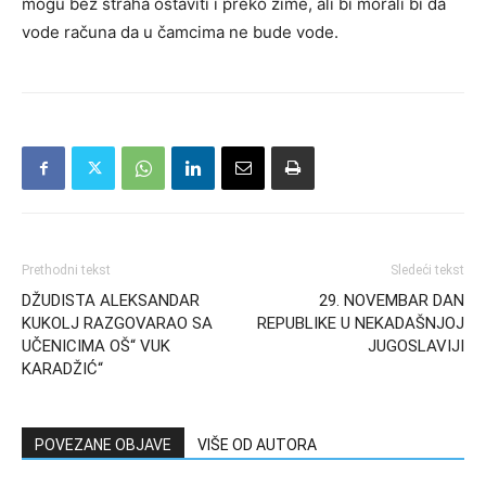
mogu bez straha ostaviti i preko zime, ali bi morali bi da
vode računa da u čamcima ne bude vode.
Prethodni tekst
Sledeći tekst
DŽUDISTA ALEKSANDAR
29. NOVEMBAR DAN
KUKOLJ RAZGOVARAO SA
REPUBLIKE U NEKADAŠNJOJ
UČENICIMA OŠ“ VUK
JUGOSLAVIJI
KARADŽIĆ“
POVEZANE OBJAVE
VIŠE OD AUTORA