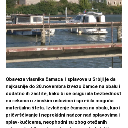
Obaveza vlasnika čamaca i splavova u Srbiji je da
najkasnije do 30.novembra izvezu čamce na obalu i
dodatno ih zaštite, kako bi se osigurala bezbednost
na rekama u zimskim uslovima i sprečila moguća
materijalna šteta. Izvlačenje čamaca na obalu, kao i
pričvršćivanje i neprekidni nadzor nad splavovima i
splav-kućicama, neophodni su
zbog otežanih