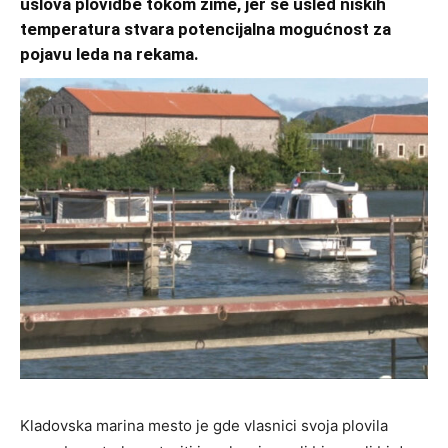
uslova plovidbe tokom zime, jer se usled niskih
temperatura stvara potencijalna mogućnost za
pojavu leda na rekama.
Kladovska marina mesto je gde vlasnici svoja plovila