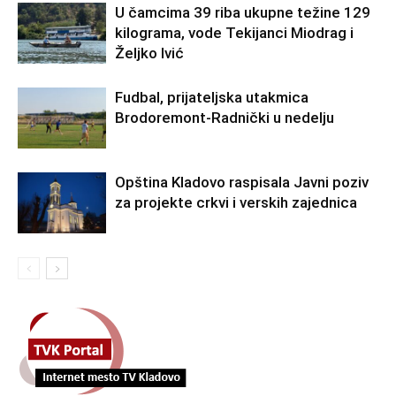
U čamcima 39 riba ukupne težine 129
kilograma, vode Tekijanci Miodrag i
Željko Ivić
Fudbal, prijateljska utakmica
Brodoremont-Radnički u nedelju
Opština Kladovo raspisala Javni poziv
za projekte crkvi i verskih zajednica