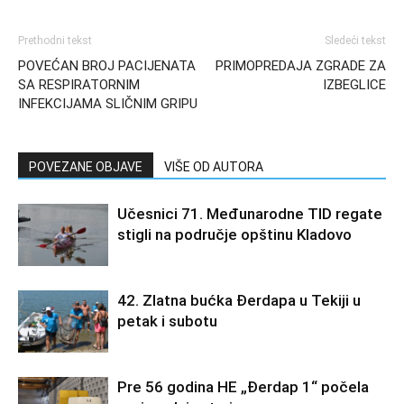
Prethodni tekst
Sledeći tekst
POVEĆAN BROJ PACIJENATA
PRIMOPREDAJA ZGRADE ZA
SA RESPIRATORNIM
IZBEGLICE
INFEKCIJAMA SLIČNIM GRIPU
POVEZANE OBJAVE
VIŠE OD AUTORA
Učesnici 71. Međunarodne TID regate
stigli na područje opštinu Kladovo
42. Zlatna bućka Đerdapa u Tekiji u
petak i subotu
Pre 56 godina HE „Đerdap 1“ počela