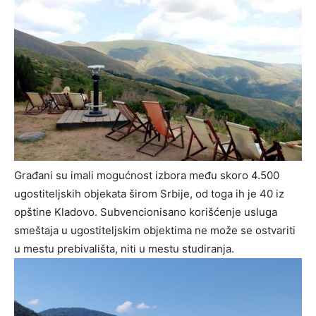
Građani su imali mogućnost izbora među skoro 4.500
ugostiteljskih objekata širom Srbije, od toga ih je 40 iz
opštine Kladovo. Subvencionisano korišćenje usluga
smeštaja u ugostiteljskim objektima ne može se ostvariti
u mestu prebivališta, niti u mestu studiranja.