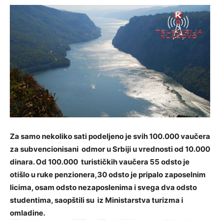
Za samo nekoliko sati podeljeno je svih 100.000 vaučera
za subvencionisani odmor u Srbiji u vrednosti od 10.000
dinara. Od 100.000 turističkih vaučera 55 odsto je
otišlo u ruke penzionera,30 odsto je pripalo zaposelnim
licima, osam odsto nezaposlenima i svega dva odsto
studentima, saopštili su iz Ministarstva turizma i
omladine.