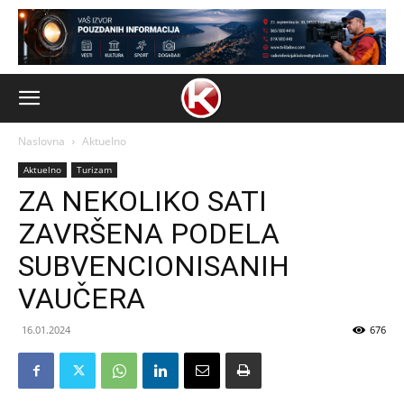
Naslovna
Aktuelno
Aktuelno
Turizam
ZA NEKOLIKO SATI
ZAVRŠENA PODELA
SUBVENCIONISANIH
VAUČERA
16.01.2024
676