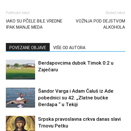
Prethodni tekst
Sledeći tekst
IAKO SU PČELE BILE VREDNE
VOŽNJA POD DEJSTVOM
IPAK MANJE MEDA
ALKOHOLA
POVEZANE OBJAVE
VIŠE OD AUTORA
Đerdapovcima dubok Timok 0:2 u
Zaječaru
Šandor Varga i Adam Ćaluš iz Ade
pobednici su 42. „Zlatne bućke
Đerdapa “ u Tekiji
Srpska pravoslavna crkva danas slavi
Trnovu Petku