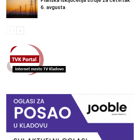
Planska isključenja struje za četvrtak
6. avgusta