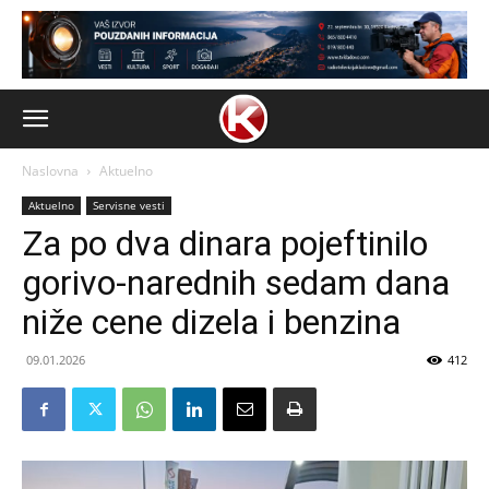
Naslovna
Aktuelno
Aktuelno
Servisne vesti
Za po dva dinara pojeftinilo
gorivo-narednih sedam dana
niže cene dizela i benzina
09.01.2026
412