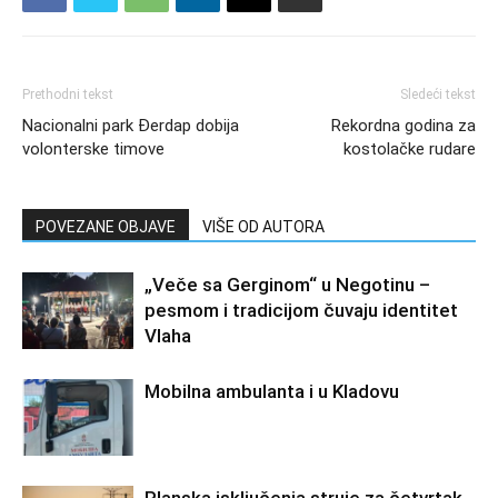
Prethodni tekst
Sledeći tekst
Nacionalni park Đerdap dobija
Rekordna godina za
volonterske timove
kostolačke rudare
POVEZANE OBJAVE
VIŠE OD AUTORA
„Veče sa Gerginom“ u Negotinu –
pesmom i tradicijom čuvaju identitet
Vlaha
Mobilna ambulanta i u Kladovu