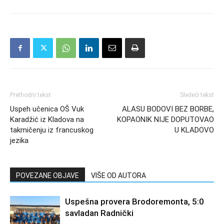
Prethodni tekst
Sledeći tekst
Uspeh učenica OŠ Vuk
ALASU BODOVI BEZ BORBE,
Karadžić iz Kladova na
KOPAONIK NIJE DOPUTOVAO
takmičenju iz francuskog
U KLADOVO
jezika
POVEZANE OBJAVE
VIŠE OD AUTORA
Uspešna provera Brodoremonta, 5:0
savladan Radnički