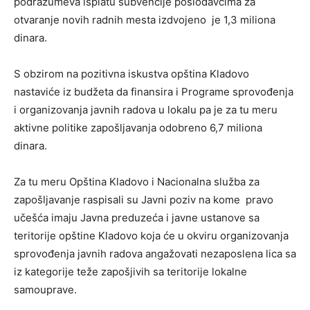
podrazumeva isplatu subvencije poslodavcima za
otvaranje novih radnih mesta izdvojeno je 1,3 miliona
dinara.
S obzirom na pozitivna iskustva opština Kladovo
nastaviće iz budžeta da finansira i Programe sprovođenja
i organizovanja javnih radova u lokalu pa je za tu meru
aktivne politike zapošljavanja odobreno 6,7 miliona
dinara.
Za tu meru Opština Kladovo i Nacionalna služba za
zapošljavanje raspisali su Javni poziv na kome pravo
učešća imaju Javna preduzeća i javne ustanove sa
teritorije opštine Kladovo koja će u okviru organizovanja
sprovođenja javnih radova angažovati nezaposlena lica sa
iz kategorije teže zapošjivih sa teritorije lokalne
samouprave.