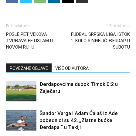
Prethodni tekst
Sledeći tekst
POSLE PET VEKOVA
FUDBAL SRPSKA LIGA ISTOK
TVRĐAVA FETISLAM U
1. KOLO SINĐELIĆ-ĐERDAP U
NOVOM RUHU
SUBOTU
POVEZANE OBJAVE
VIŠE OD AUTORA
Đerdapovcima dubok Timok 0:2 u
Zaječaru
Šandor Varga i Adam Ćaluš iz Ade
pobednici su 42. „Zlatne bućke
Đerdapa “ u Tekiji