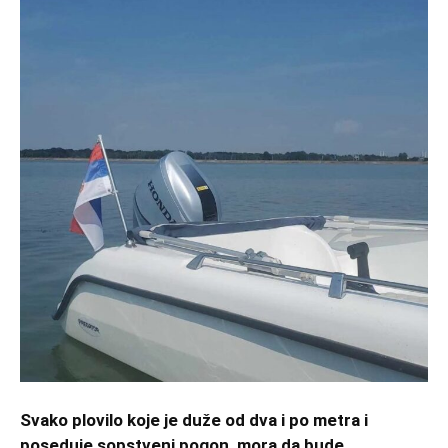
Svako plovilo koje je duže od dva i po metra i
poseduje sopstveni pogon, mora da bude