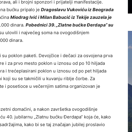
va, ali i brojni sponzori i prijatelji manifestacije.
 na bućku pripalo je
Dragoslavu Vukoviću iz Beograda
aćina
Miodrag Ivić i Milan Babucić iz Tekije zauzela je
0.000 dinara.
Pobednici 39. „Zlatne bućke Đerdapa“ su
 su ulovili i najvećeg soma na ovogodišnjem
.000 dinara.
su poklon paketi. Devojčice i dečaci za osvojena prva
re i za prvo mesto poklon u iznosu od po 10 hiljada
ra i trećeplasirani poklon u iznosu od po pet hiljada
koji su se takmičili u kuvanju riblje čorbe. Za
ste i posetioce u večernjim satima organizovan je
zuzetni domaćini, a nakon završetka ovogodišnje
ću 40. jubilarnu „Zlatnu bućku Đerdapa“ koja će, kako
sadržajima, kako bi se taj značajan jubilej proslavio