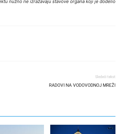
ktu nužno ne izražavaju stavove organa koji je dodelio
Sledeći tekst
RADOVI NA VODOVODNOJ MREŽI