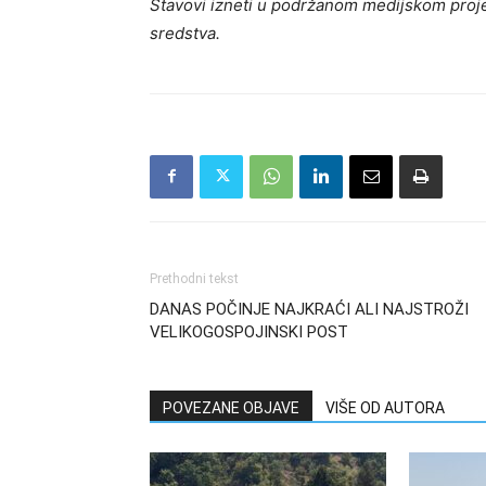
Stavovi izneti u podržanom medijskom proje
sredstva.
Prethodni tekst
DANAS POČINJE NAJKRAĆI ALI NAJSTROŽI
VELIKOGOSPOJINSKI POST
POVEZANE OBJAVE
VIŠE OD AUTORA