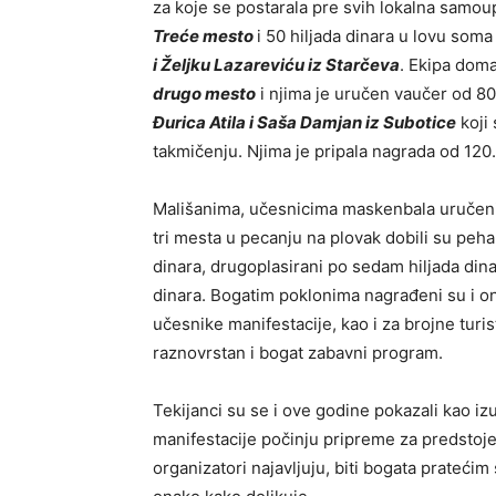
za koje se postarala pre svih lokalna samoupra
Treće mesto
i 50 hiljada dinara u lovu soma
i Željku Lazareviću iz Starčeva
. Ekipa dom
drugo mesto
i njima je uručen vaučer od 8
Đurica Atila i Saša Damjan iz Subotice
koji
takmičenju. Njima je pripala nagrada od 120
Mališanima, učesnicima maskenbala uručeni 
tri mesta u pecanju na plovak dobili su peha
dinara, drugoplasirani po sedam hiljada dina
dinara. Bogatim poklonima nagrađeni su i oni 
učesnike manifestacije, kao i za brojne turi
raznovrstan i bogat zabavni program.
Tekijanci su se i ove godine pokazali kao i
manifestacije počinju pripreme za predstoje
organizatori najavljuju, biti bogata pratećim 