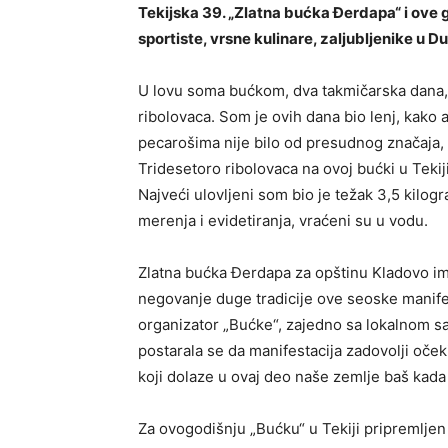
Tekijska 39. „Zlatna bućka Đerdapa“ i ove g
sportiste, vrsne kulinare, zaljubljenike u D
U lovu soma bućkom, dva takmičarska dana, u
ribolovaca. Som je ovih dana bio lenj, kako a
pecarošima nije bilo od presudnog značaja, 
Tridesetoro ribolovaca na ovoj bućki u Teki
Najveći ulovljeni som bio je težak 3,5 kilo
merenja i evidetiranja, vraćeni su u vodu.
Zlatna bućka Đerdapa za opštinu Kladovo ima 
negovanje duge tradicije ove seoske manifes
organizator „Bućke“, zajedno sa lokalnom 
postarala se da manifestacija zadovolji očeki
koji dolaze u ovaj deo naše zemlje baš kada
Za ovogodišnju „Bućku“ u Tekiji pripremljen