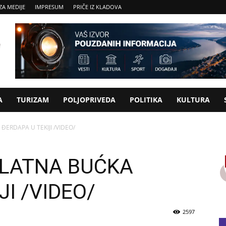
ZA MEDIJE
IMPRESUM
PRIČE IZ KLADOVA
A
TURIZAM
POLJOPRIVEDA
POLITIKA
KULTURA
ĐERDAPA U TEKIJI /VIDEO/
ZLATNA BUĆKA
JI /VIDEO/
2597