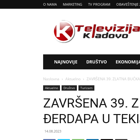
O NAMA
MARKETING
TV PROGRAM
OBAVEŠTENJE 
Tv
Kladovo
NAJNOVIJE
DRUŠTVO
EKONOMIJ
Naslovna
Aktuelno
ZAVRŠENA 39. ZLATNA BUĆKA 
Aktuelno
Društvo
Turizam
ZAVRŠENA 39. 
ĐERDAPA U TEKI
14.08.2023