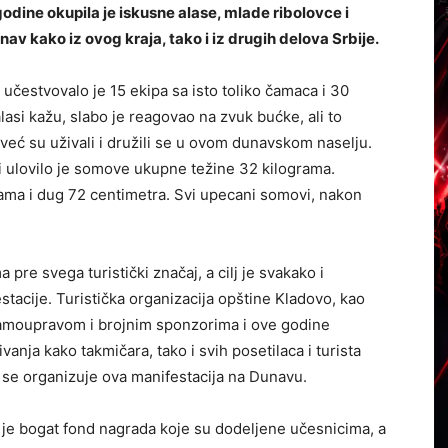
odine okupila je iskusne alase, mlade ribolovce i
unav kako iz ovog kraja, tako i iz drugih delova Srbije.
čestvovalo je 15 ekipa sa isto toliko čamaca i 30
lasi kažu, slabo je reagovao na zvuk bućke, ali to
već su uživali i družili se u ovom dunavskom naselju.
ji ulovilo je somove ukupne težine 32 kilograma.
grama i dug 72 centimetra. Svi upecani somovi, nakon
pre svega turistički značaj, a cilj je svakako i
tacije. Turistička organizacija opštine Kladovo, kao
samoupravom i brojnim sponzorima i ove godine
vanja kako takmičara, tako i svih posetilaca i turista
 se organizuje ova manifestacija na Dunavu.
 je bogat fond nagrada koje su dodeljene učesnicima, a