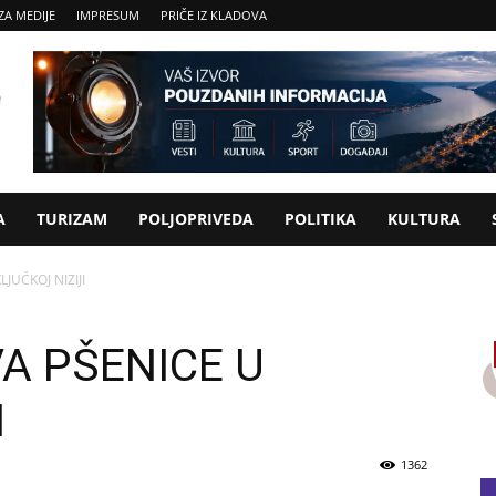
ZA MEDIJE
IMPRESUM
PRIČE IZ KLADOVA
A
TURIZAM
POLJOPRIVEDA
POLITIKA
KULTURA
JUČKOJ NIZIJI
A PŠENICE U
I
1362