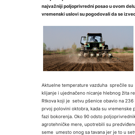
najvažniji poljoprivredni posao u ovom delu
vremenski uslovi su pogodovali da se izved
Aktuelne temperature vazduha sprečile su g
klijanje i ujednačeno nicanje hlebnog žita r
Rtkova koji je setvu pšenice obavio na 236 
prvoj polovini oktobra, kada su vremenske pri
fazi bokorenja. Oko 90 odsto poljoprivredn
agrotehničke mere, upotrebili su predviđene 
seme umesto onog sa tavana jer je to u setvi