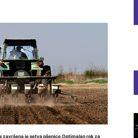
ca završena je setva pšenice.Optimalan rok za