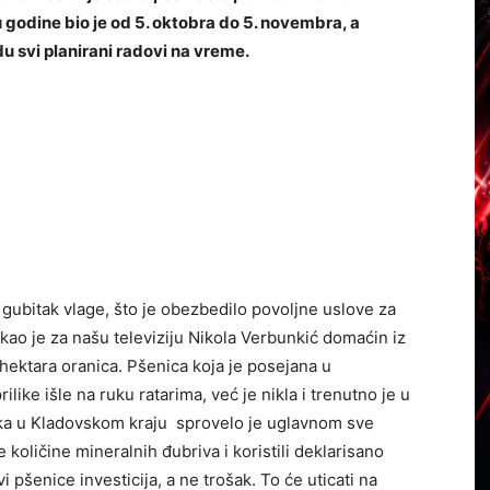
 godine bio je od 5. oktobra do 5. novembra, a
u svi planirani radovi na vreme.
ubitak vlage, što je obezbedilo povoljne uslove za
ekao je za našu televiziju Nikola Verbunkić domaćin iz
hektara oranica. Pšenica koja je posejana u
like išle na ruku ratarima, već je nikla i trenutno je u
ika u Kladovskom kraju sprovelo je uglavnom sve
količine mineralnih đubriva i koristili deklarisano
 pšenice investicija, a ne trošak. To će uticati na