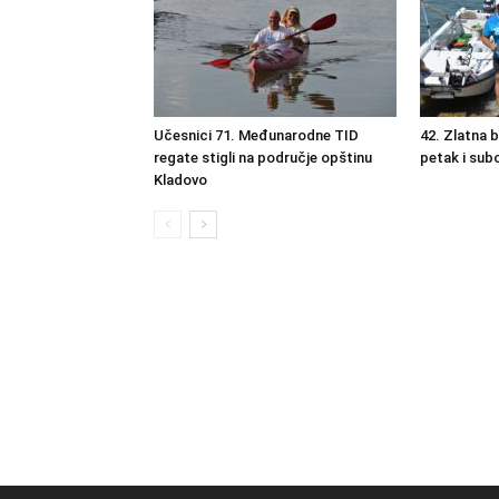
Učesnici 71. Međunarodne TID
42. Zlatna 
regate stigli na područje opštinu
petak i sub
Kladovo