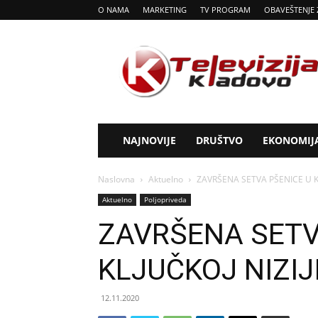
O NAMA
MARKETING
TV PROGRAM
OBAVEŠTENJE 
Tv
Kladovo
NAJNOVIJE
DRUŠTVO
EKONOMIJ
Naslovna
Aktuelno
ZAVRŠENA SETVA PŠENICE U KL
Aktuelno
Poljopriveda
ZAVRŠENA SETV
KLJUČKOJ NIZIJ
12.11.2020