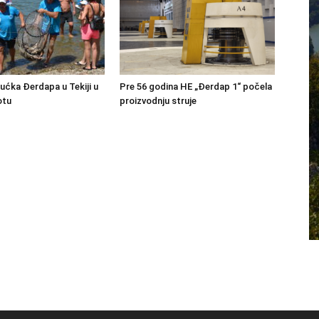
bućka Đerdapa u Tekiji u
Pre 56 godina HE „Đerdap 1“ počela
otu
proizvodnju struje