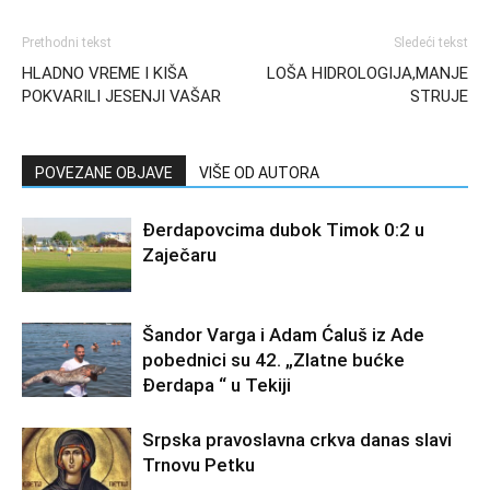
Prethodni tekst
Sledeći tekst
HLADNO VREME I KIŠA
LOŠA HIDROLOGIJA,MANJE
POKVARILI JESENJI VAŠAR
STRUJE
POVEZANE OBJAVE
VIŠE OD AUTORA
Đerdapovcima dubok Timok 0:2 u
Zaječaru
Šandor Varga i Adam Ćaluš iz Ade
pobednici su 42. „Zlatne bućke
Đerdapa “ u Tekiji
Srpska pravoslavna crkva danas slavi
Trnovu Petku