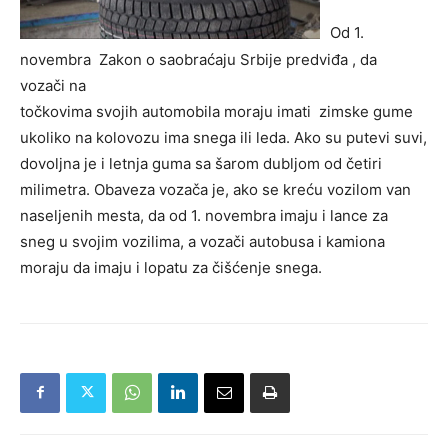
Od 1.
novembra Zakon o saobraćaju Srbije predviđa , da
vozači na
točkovima svojih automobila moraju imati zimske gume
ukoliko na kolovozu ima snega ili leda. Ako su putevi suvi,
dovoljna je i letnja guma sa šarom dubljom od četiri
milimetra. Obaveza vozača je, ako se kreću vozilom van
naseljenih mesta, da od 1. novembra imaju i lance za
sneg u svojim vozilima, a vozači autobusa i kamiona
moraju da imaju i lopatu za čišćenje snega.