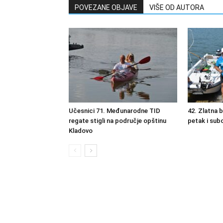
POVEZANE OBJAVE
VIŠE OD AUTORA
Učesnici 71. Međunarodne TID
42. Zlatna 
regate stigli na područje opštinu
petak i sub
Kladovo