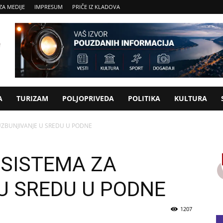
ZA MEDIJE
IMPRESUM
PRIČE IZ KLADOVA
A
TURIZAM
POLJOPRIVEDA
POLITIKA
KULTURA
UZBUNJIVANJE U SREDU U PODNE
SISTEMA ZA
U SREDU U PODNE
1207