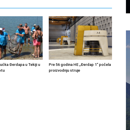
bućka Đerdapa u Tekiji u
Pre 56 godina HE „Đerdap 1“ počela
otu
proizvodnju struje