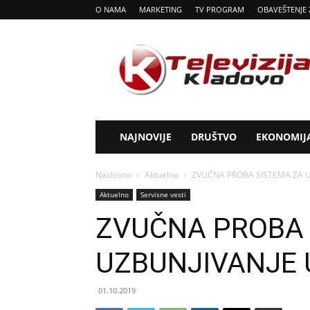
O NAMA
MARKETING
TV PROGRAM
OBAVEŠTENJE 
Tv
Kladovo
NAJNOVIJE
DRUŠTVO
EKONOMIJ
Naslovna
Aktuelno
ZVUČNA PROBA SISTEMA ZA 
Aktuelno
Servisne vesti
ZVUČNA PROBA 
UZBUNJIVANJE 
01.10.2019