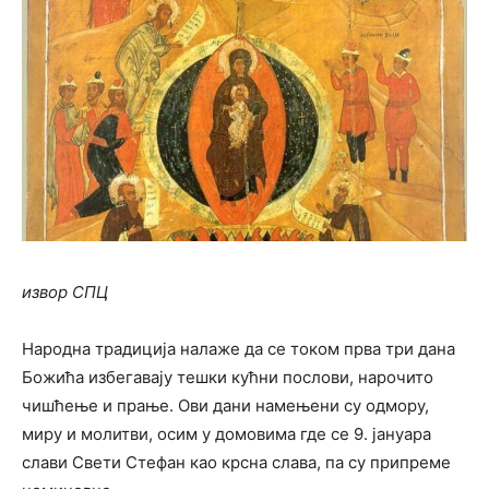
извор СПЦ
Народна традиција налаже да се током прва три дана
Божића избегавају тешки кућни послови, нарочито
чишћење и прање. Ови дани намењени су одмору,
миру и молитви, осим у домовима где се 9. јануара
слави Свети Стефан као крсна слава, па су припреме