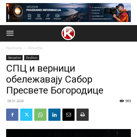
Naslovna
Aktuelno
Aktuelno
Društvo
СПЦ и верници
обележавају Сабор
Пресвете Богородице
08.01.2026
969