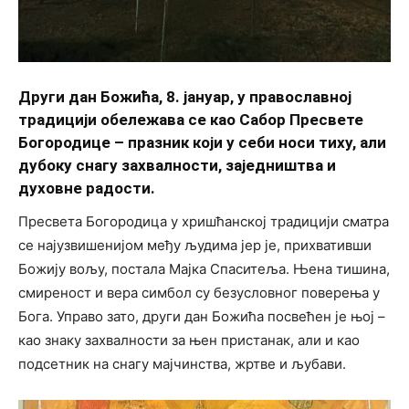
Други дан Божића, 8. јануар, у православној
традицији обележава се као Сабор Пресвете
Богородице – празник који у себи носи тиху, али
дубоку снагу захвалности, заједништва и
духовне радости.
Пресвета Богородица у хришћанској традицији сматра
се најузвишенијом међу људима јер је, прихвативши
Божију вољу, постала Мајка Спаситеља. Њена тишина,
смиреност и вера симбол су безусловног поверења у
Бога. Управо зато, други дан Божића посвећен је њој –
као знаку захвалности за њен пристанак, али и као
подсетник на снагу мајчинства, жртве и љубави.