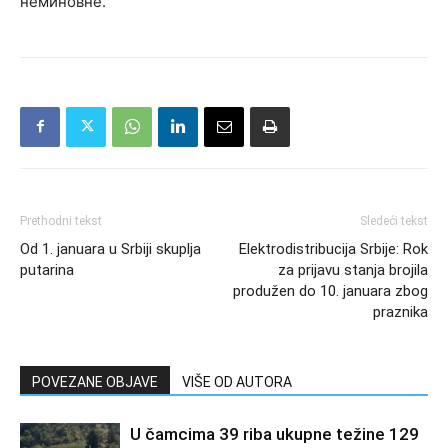
неминовне.
Prethodni tekst
Sledeći tekst
Od 1. januara u Srbiji skuplja
Elektrodistribucija Srbije: Rok
putarina
za prijavu stanja brojila
produžen do 10. januara zbog
praznika
POVEZANE OBJAVE
VIŠE OD AUTORA
U čamcima 39 riba ukupne težine 129