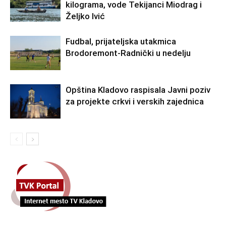
kilograma, vode Tekijanci Miodrag i
Željko Ivić
Fudbal, prijateljska utakmica
Brodoremont-Radnički u nedelju
Opština Kladovo raspisala Javni poziv
za projekte crkvi i verskih zajednica