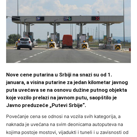
Nove cene putarina u Srbiji na snazi su od 1.
januara, a visina putarine za jedan kilometar javnog
puta uvećava se na osnovu dužine putnog objekta
koje vozilo prelazi na javnom putu, saopštilo je
Javno preduzeće „Putevi Srbije“.
Povećanje cena se odnosi na vozila svih kategorija, a
naknada je uvećana na svim deonicama autoputeva na
kojima postoje mostovi, vijadukti i tuneli i u zavisnosti od