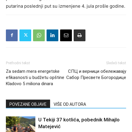
putarina poslednji put su izmenjene 4. jula prošle godine.
Prethodni tekst
Sledeći tekst
Za sedam mera energetske
СПЦ и верници обележавају
efikasnosti u budžetu opštine
Сабор Пресвете Богородице
Kladovo 5 miliona dinara
POVEZANE OBJAVE
VIŠE OD AUTORA
U Tekiji 37 kotlića, pobednik Mihajlo
Matejević