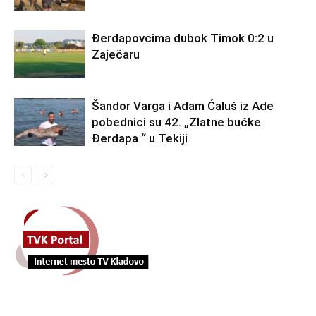
Đerdapovcima dubok Timok 0:2 u
Zaječaru
Šandor Varga i Adam Ćaluš iz Ade
pobednici su 42. „Zlatne bućke
Đerdapa “ u Tekiji