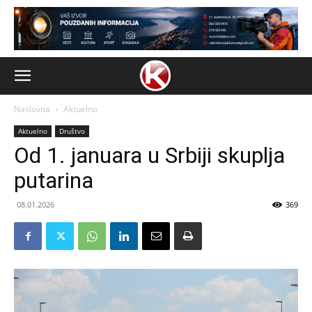
Naslovna
Aktuelno
Aktuelno
Društvo
Od 1. januara u Srbiji skuplja
putarina
08.01.2026
369