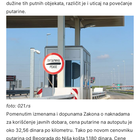
dužine tih putnih objekata, različit je i uticaj na povećanje
putarine.
foto: 021.rs
Pomenutim izmenama i dopunama Zakona o naknadama
za korišćenje javnih dobara, cena putarine na autoputu je
oko 32,56 dinara po kilometru. Tako po novom cenovniku
putarina od Beograda do Niša košta 1.180 dinara. Cene