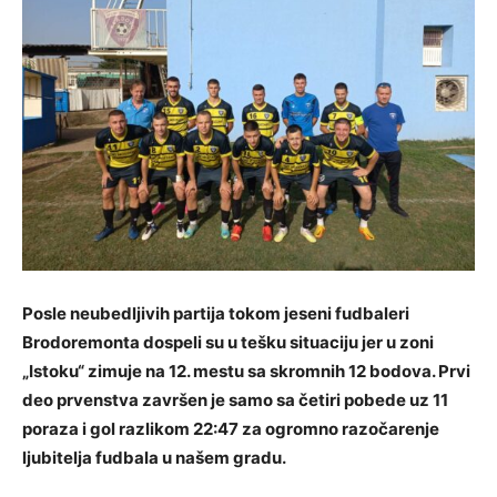
Posle neubedljivih partija tokom jeseni fudbaleri
Brodoremonta dospeli su u tešku situaciju jer u zoni
„Istoku“ zimuje na 12. mestu sa skromnih 12 bodova. Prvi
deo prvenstva završen je samo sa četiri pobede uz 11
poraza i gol razlikom 22:47 za ogromno razočarenje
ljubitelja fudbala u našem gradu.