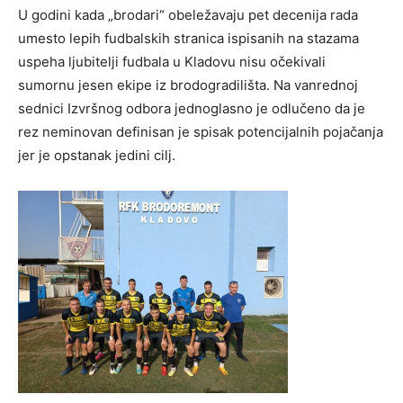
U godini kada „brodari“ obeležavaju pet decenija rada
umesto lepih fudbalskih stranica ispisanih na stazama
uspeha ljubitelji fudbala u Kladovu nisu očekivali
sumornu jesen ekipe iz brodogradilišta. Na vanrednoj
sednici Izvršnog odbora jednoglasno je odlučeno da je
rez neminovan definisan je spisak potencijalnih pojačanja
jer je opstanak jedini cilj.