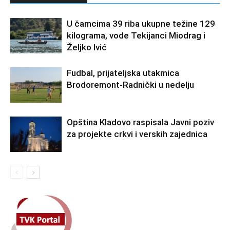
U čamcima 39 riba ukupne težine 129
kilograma, vode Tekijanci Miodrag i
Željko Ivić
Fudbal, prijateljska utakmica
Brodoremont-Radnički u nedelju
Opština Kladovo raspisala Javni poziv
za projekte crkvi i verskih zajednica