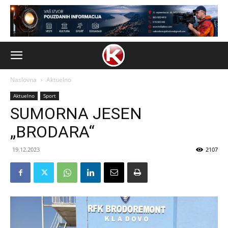
Naslovna
Aktuelno
Aktuelno
Sport
SUMORNA JESEN
„BRODARA“
19.12.2023
2107