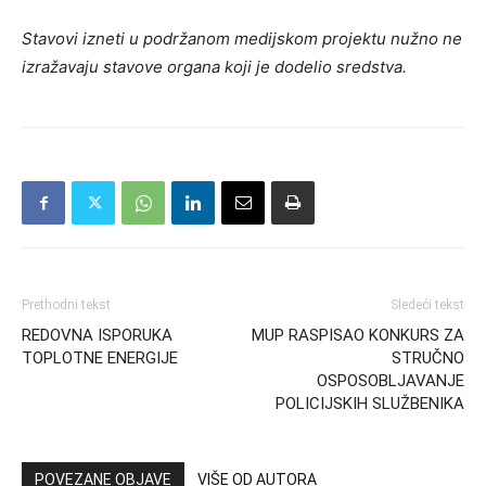
Stavovi izneti u podržanom medijskom projektu nužno ne
izražavaju stavove organa koji je dodelio sredstva.
Prethodni tekst
Sledeći tekst
REDOVNA ISPORUKA
MUP RASPISAO KONKURS ZA
TOPLOTNE ENERGIJE
STRUČNO
OSPOSOBLJAVANJE
POLICIJSKIH SLUŽBENIKA
POVEZANE OBJAVE
VIŠE OD AUTORA