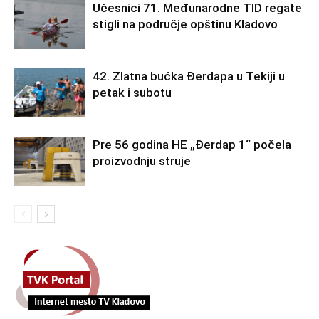
Učesnici 71. Međunarodne TID regate
stigli na područje opštinu Kladovo
42. Zlatna bućka Đerdapa u Tekiji u
petak i subotu
Pre 56 godina HE „Đerdap 1“ počela
proizvodnju struje