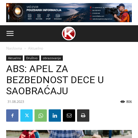
Naslovna
Aktuelno
Aktuelno
Društvo
obrazovanje
ABS: APEL ZA
BEZBEDNOST DECE U
SAOBRAĆAJU
31.08.2023
806