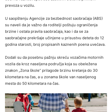
prevoza u vozilu.
U saopštenju Agencije za bezbednost saobraćaja (ABS)
su naveli da je važno da roditelji poštuju ograničenja
brzine i ostala pravila saobraćaja, kao i da se za
saobraćajne prekršaje učinjene u prisustvu deteta do 12
godina starosti, broj propisanih kaznenih poena uvećava.
Dodali su da posebnu pažnju skreću vozačima motornih
vozila da kroz naseljena područja koja su obeležena
znakon „Zona škole“ prilagode brzinu kretanja do 30
kilometara na čas, a u zonama škole van naseljenog
mesta do 50 kilometara na čas.