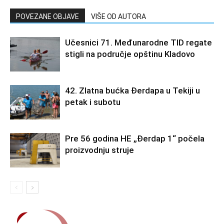
POVEZANE OBJAVE
VIŠE OD AUTORA
Učesnici 71. Međunarodne TID regate
stigli na područje opštinu Kladovo
42. Zlatna bućka Đerdapa u Tekiji u
petak i subotu
Pre 56 godina HE „Đerdap 1“ počela
proizvodnju struje