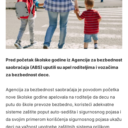
Pred početak školske godine iz Agencije za bezbednost
saobraćaja (ABS) uputili su apel roditeljima i vozačima
za bezbednost dece.
Agencija za bezbednost saobraćaja je povodom početka
nove školske godine apelovala na roditelje da decu na
putu do škole prevoze bezbedno, koristeći adekvatne
sisteme zaštite poput auto-sedišta i sigurnosnog pojasa i
da svojim primerom korišćenja sigurnosnog pojasa ukažu
deci na važnost upotrebe zaštitnih sistema prilikom