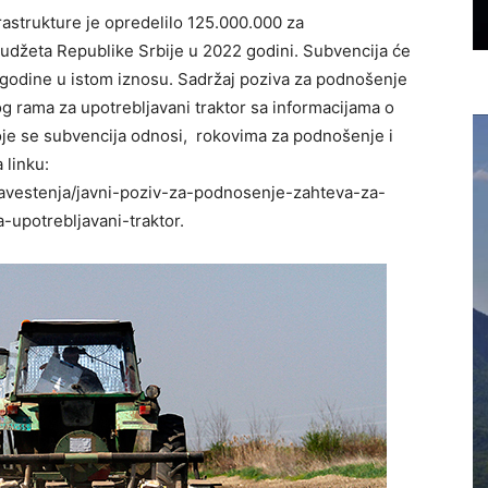
rastrukture je opredelilo 125.000.000 za
udžeta Republike Srbije u 2022 godini. Subvencija će
 godine u istom iznosu. Sadržaj poziva za podnošenje
g rama za upotrebljavani traktor sa informacijama o
je se subvencija odnosi, rokovima za podnošenje i
 linku:
vestenja/javni-poziv-za-podnosenje-zahteva-za-
upotrebljavani-traktor.