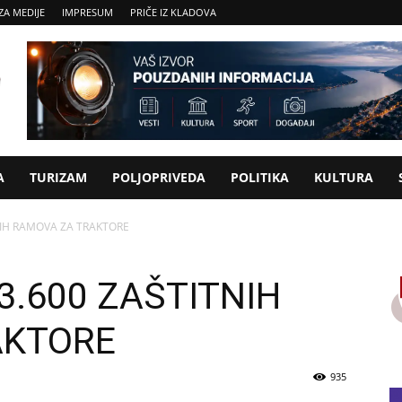
ZA MEDIJE
IMPRESUM
PRIČE IZ KLADOVA
A
TURIZAM
POLJOPRIVEDA
POLITIKA
KULTURA
NIH RAMOVA ZA TRAKTORE
3.600 ZAŠTITNIH
AKTORE
935