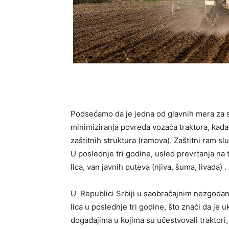
Podsećamo da je jedna od glavnih mera za s
minimiziranja povreda vozača traktora, kada
zaštitnih struktura (ramova). Zaštitni ram sl
U poslednje tri godine, usled prevrtanja na 
lica, van javnih puteva (njiva, šuma, livada) .
U Republici Srbiji u saobraćajnim nezgoda
lica u poslednje tri godine, što znači da j
događajima u kojima su učestvovali traktori