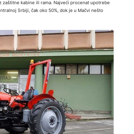
z zaštitne kabine ili rama. Najveći procenat upotrebe
entralnoj Srbiji, čak oko 50%, dok je u Mačvi nešto