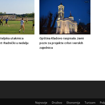
ateljska utakmica
Opština Kladovo raspisala Javni
-Radnički u nedelju
poziv za projekte crkvi i verskih
zajednica
Najnovije
Društvo
Ekonomija
Turizam
Pol