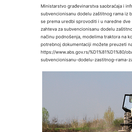
Ministarstvo građevinarstva saobraćaja i inf
subvencionisanu dodelu zaštitnog rama iz b
se prema uredbi sprovoditi i u naredne dve
zahteva za subvencionisanu dodelu zaštitno
načinu podnošenja, modelima traktora na ko
potrebnoj dokumentaciji možete preuzeti na
https://www.abs.gov.rs/%D1%81%D1%80/oba
subvencionisanu-dodelu-zastitnog–rama-za-