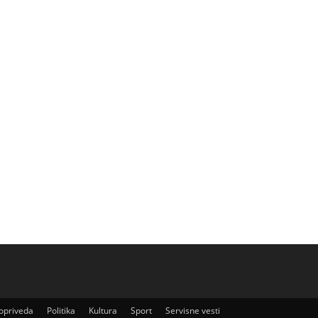
jopriveda
Politika
Kultura
Sport
Servisne vesti