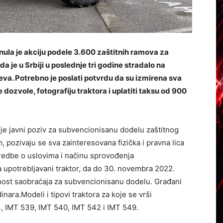
la je akciju podele 3.600 zaštitnih ramova za
da je u Srbiji u poslednje tri godine stradalo na
va. Potrebno je poslati potvrdu da su izmirena sva
dozvole, fotografiju traktora i uplatiti taksu od 900
je javni poziv za subvencionisanu dodelu zaštitnog
 pozivaju se sva zainteresovana fizička i pravna lica
 Uredbe o uslovima i načinu sprovođenja
 upotrebljavani traktor, da do 30. novembra 2022.
ost saobraćaja za subvencionisanu dodelu. Građani
nara.Modeli i tipovi traktora za koje se vrši
 IMT 539, IMT 540, IMT 542 i IMT 549.