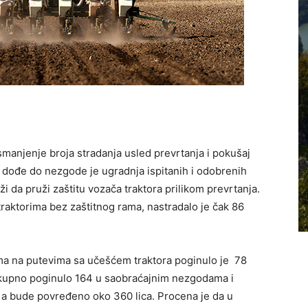
manjenje broja stradanja usled prevrtanja i pokušaj
 dođe do nezgode je ugradnja ispitanih i odobrenih
uži da pruži zaštitu vozača traktora prilikom prevrtanja.
traktorima bez zaštitnog rama, nastradalo je čak 86
ma na putevima sa učešćem traktora poginulo je 78
e ukupno poginulo 164 u saobraćajnim nezgodama i
, a bude povređeno oko 360 lica. Procena je da u