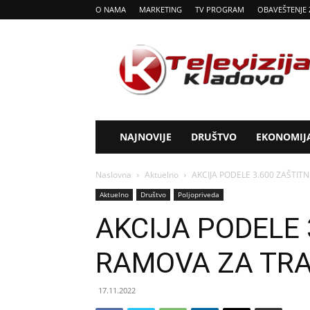
O NAMA
MARKETING
TV PROGRAM
OBAVEŠTENJE 
Tv
Kladovo
NAJNOVIJE
DRUŠTVO
EKONOMIJ
Naslovna
Aktuelno
AKCIJA PODELE 3.600 ZAŠTIT
Aktuelno
Društvo
Poljopriveda
AKCIJA PODELE 
RAMOVA ZA TR
17.11.2022