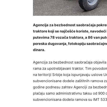
Agencija za bezbednost saobraćaja pokrenu
traktore koji se najčešće koriste, navodeći 
putevima 78 vozača traktora, a 86 van pute
poreska dugovanja, fotokopiju saobraćajne 
dinara.
Agencija za bezbednost saobraćaja objavila 
rama za upotrebljavani traktor. Tim povodom,
na teritoriji Srbije koja ispunjavaju uslove
subvencionisane dodele zaštitnih ramova za
godine podnesu zahtev Agenciji za bezbedn
plaćaju samo administrativnu taksu od 900 di
subvencionisana dodela ramova su IMT 533,