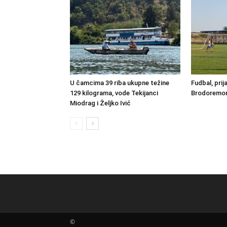
U čamcima 39 riba ukupne težine
Fudbal, prij
129 kilograma, vode Tekijanci
Brodoremont
Miodrag i Željko Ivić
©