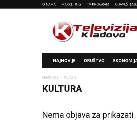
O NAMA
MARKETING
TV PROGRAM
OBAVEŠTENJE
Tv
Kladovo
NAJNOVIJE
DRUŠTVO
EKONOMIJ
Naslovna
Kultura
KULTURA
Nema objava za prikazati