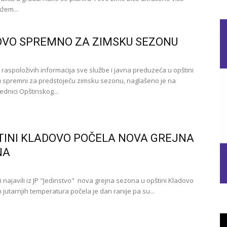
užem...
VO SPREMNO ZA ZIMSKU SEZONU
raspoloživih informacija sve službe i javna preduzeća u opštini
 spremni za predstojeću zimsku sezonu, naglašeno je na
ednici Opštinskog...
TINI KLADOVO POČELA NOVA GREJNA
NA
i najavili iz JP "Jedinstvo" nova grejna sezona u opštini Kladovo
 jutarnjih temperatura počela je dan ranije pa su...