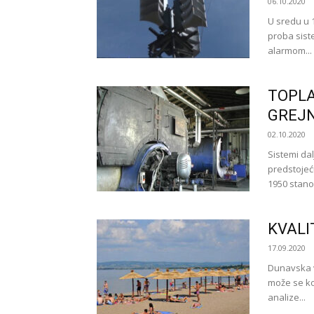
06.10.2020
U sredu u 
proba sist
alarmom...
TOPLA
GREJ
02.10.2020
Sistemi dal
predstojeć
1950 stano
KVALI
17.09.2020
Dunavska v
može se kor
analize...