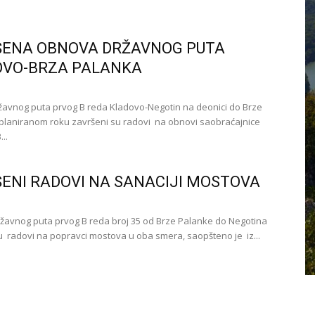
ŠENA OBNOVA DRŽAVNOG PUTA
OVO-BRZA PALANKA
žavnog puta prvog B reda Kladovo-Negotin na deonici do Brze
planiranom roku završeni su radovi na obnovi saobraćajnice
..
ENI RADOVI NA SANACIJI MOSTOVA
žavnog puta prvog B reda broj 35 od Brze Palanke do Negotina
u radovi na popravci mostova u oba smera, saopšteno je iz...