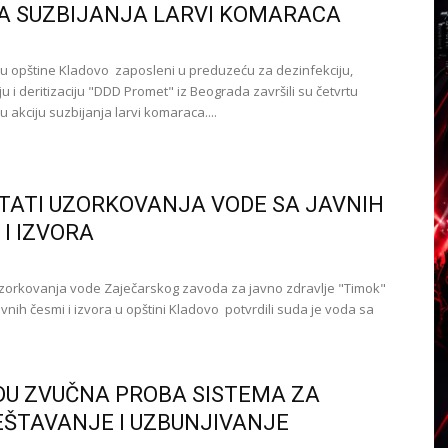
A SUZBIJANJA LARVI KOMARACA
u opštine Kladovo zaposleni u preduzeću za dezinfekciju,
u i deritizaciju "DDD Promet" iz Beograda završili su četvrtu
 akciju suzbijanja larvi komaraca....
TATI UZORKOVANJA VODE SA JAVNIH
 I IZVORA
uzorkovanja vode Zaječarskog zavoda za javno zdravlje "Timok"
vnih česmi i izvora u opštini Kladovo potvrdili suda je voda sa
DU ZVUČNA PROBA SISTEMA ZA
ŠTAVANJE I UZBUNJIVANJE