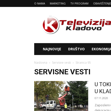
O NAMA
MARKETING
TV PROGRAM
OBAVEŠTENJE
Tv
Kladovo
NAJNOVIJE
DRUŠTVO
EKONOMIJ
Naslovna
Servisne vesti
Stranica 95
SERVISNE VESTI
U TOK
U KLA
07.11.2020
Zaposleni
dekoraciju