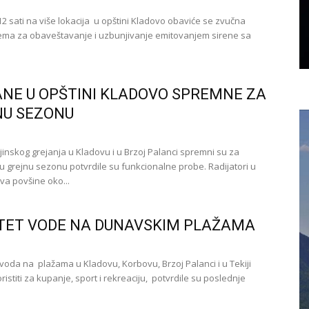
12 sati na više lokacija u opštini Kladovo obaviće se zvučna
ema za obaveštavanje i uzbunjivanje emitovanjem sirene sa
NE U OPŠTINI KLADOVO SPREMNE ZA
NU SEZONU
jinskog grejanja u Kladovu i u Brzoj Palanci spremni su za
u grejnu sezonu potvrdile su funkcionalne probe. Radijatori u
va povšine oko...
TET VODE NA DUNAVSKIM PLAŽAMA
oda na plažama u Kladovu, Korbovu, Brzoj Palanci i u Tekiji
istiti za kupanje, sport i rekreaciju, potvrdile su poslednje