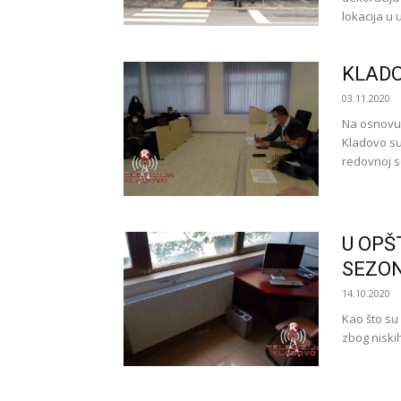
lokacija u 
KLADO
03.11.2020
Na osnovu 
Kladovo su
redovnoj s
U OPŠ
SEZO
14.10.2020
Kao što su 
zbog niskih