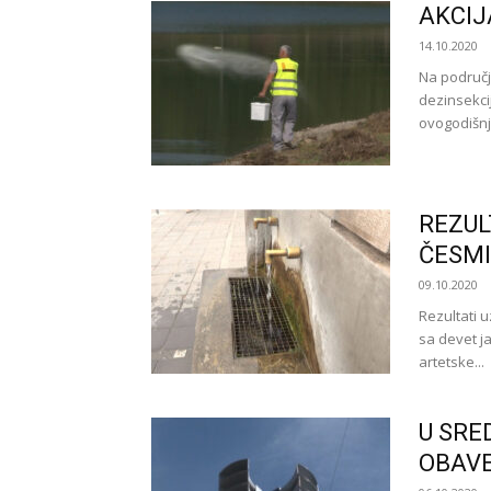
AKCIJ
14.10.2020
Na područj
dezinsekcij
ovogodišnju
REZUL
ČESMI
09.10.2020
Rezultati 
sa devet ja
artetske...
U SRE
OBAVE