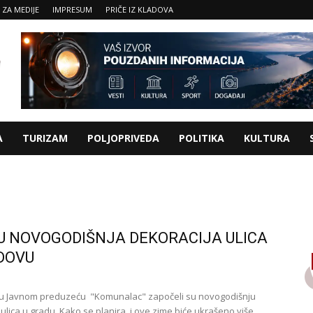
 ZA MEDIJE
IMPRESUM
PRIČE IZ KLADOVA
A
TURIZAM
POLJOPRIVEDA
POLITIKA
KULTURA
U NOVOGODIŠNJA DEKORACIJA ULICA
DOVU
 u Javnom preduzeću "Komunalac" započeli su novogodišnju
 ulica u gradu. Kako se planira i ove zime biće ukrašeno više