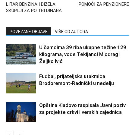
LITAR BENZINA I DIZELA
POMOĆI ZA PENZIONERE
SKUPLJI ZA PO TRI DINARA
POVEZANE OBJAVE
VIŠE OD AUTORA
U čamcima 39 riba ukupne težine 129
kilograma, vode Tekijanci Miodrag i
Željko Ivić
Fudbal, prijateljska utakmica
Brodoremont-Radnički u nedelju
Opština Kladovo raspisala Javni poziv
za projekte crkvi i verskih zajednica