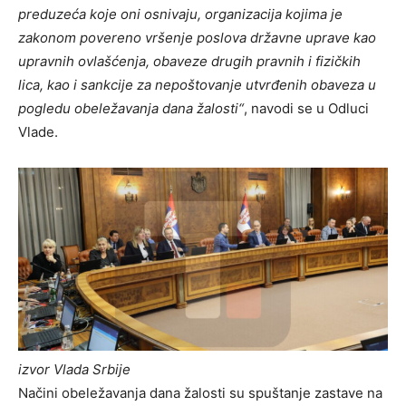
preduzeća koje oni osnivaju, organizacija kojima je
zakonom povereno vršenje poslova državne uprave kao
upravnih ovlašćenja, obaveze drugih pravnih i fizičkih
lica, kao i sankcije za nepoštovanje utvrđenih obaveza u
pogledu obeležavanja dana žalosti“
, navodi se u Odluci
Vlade.
izvor Vlada Srbije
Načini obeležavanja dana žalosti su spuštanje zastave na