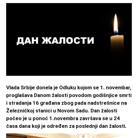
Vlada Srbije donela je Odluku kojom se 1. novembar,
proglašava Danom žalosti povodom godišnjice smrti
i stradanja 16 građana zbog pada nadstrešnice na
Železničkoj stanici u Novom Sadu. Dan žalosti
počeo je u ponoć 1.novembra završava se u 24
časa dana koji je određen za poslednji dan žalosti.