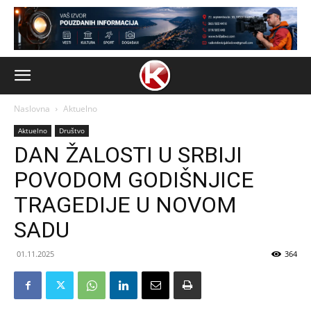
Naslovna
Aktuelno
Aktuelno
Društvo
DAN ŽALOSTI U SRBIJI
POVODOM GODIŠNJICE
TRAGEDIJE U NOVOM
SADU
01.11.2025
364