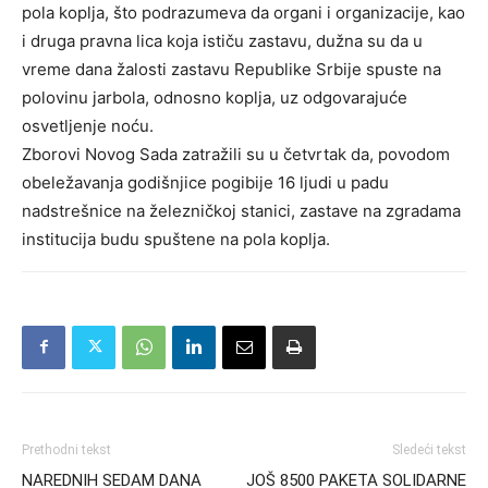
pola koplja, što podrazumeva da organi i organizacije, kao
i druga pravna lica koja ističu zastavu, dužna su da u
vreme dana žalosti zastavu Republike Srbije spuste na
polovinu jarbola, odnosno koplja, uz odgovarajuće
osvetljenje noću.
Zborovi Novog Sada zatražili su u četvrtak da, povodom
obeležavanja godišnjice pogibije 16 ljudi u padu
nadstrešnice na železničkoj stanici, zastave na zgradama
institucija budu spuštene na pola koplja.
Prethodni tekst
Sledeći tekst
NAREDNIH SEDAM DANA
JOŠ 8500 PAKETA SOLIDARNE