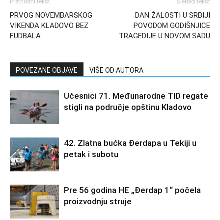
Prethodni tekst
Sledeći tekst
PRVOG NOVEMBARSKOG
DAN ŽALOSTI U SRBIJI
VIKENDA KLADOVO BEZ
POVODOM GODIŠNJICE
FUDBALA
TRAGEDIJE U NOVOM SADU
POVEZANE OBJAVE
VIŠE OD AUTORA
Učesnici 71. Međunarodne TID regate
stigli na područje opštinu Kladovo
42. Zlatna bućka Đerdapa u Tekiji u
petak i subotu
Pre 56 godina HE „Đerdap 1“ počela
proizvodnju struje