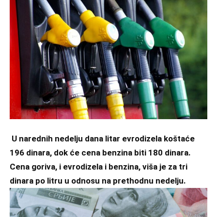
U narednih nedelju dana litar evrodizela koštaće
196 dinara, dok će cena benzina biti 180 dinara.
Cena goriva, i evrodizela i benzina, viša je za tri
dinara po litru u odnosu na prethodnu nedelju.