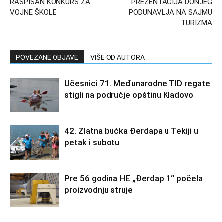
RASPISAN KONKURS ZA
PREZENTACIJA DONJEG
VOJNE ŠKOLE
PODUNAVLJA NA SAJMU
TURIZMA
POVEZANE OBJAVE
VIŠE OD AUTORA
Učesnici 71. Međunarodne TID regate
stigli na područje opštinu Kladovo
42. Zlatna bućka Đerdapa u Tekiji u
petak i subotu
Pre 56 godina HE „Đerdap 1“ počela
proizvodnju struje