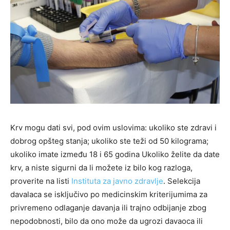
Krv mogu dati svi, pod ovim uslovima: ukoliko ste zdravi i
dobrog opšteg stanja; ukoliko ste teži od 50 kilograma;
ukoliko imate između 18 i 65 godina Ukoliko želite da date
krv, a niste sigurni da li možete iz bilo kog razloga,
proverite na listi
Instituta za javno zdravlje
. Selekcija
davalaca se isključivo po medicinskim kriterijumima za
privremeno odlaganje davanja ili trajno odbijanje zbog
nepodobnosti, bilo da ono može da ugrozi davaoca ili