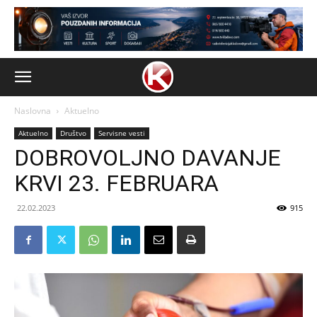
Naslovna
Aktuelno
Aktuelno
Društvo
Servisne vesti
DOBROVOLJNO DAVANJE
KRVI 23. FEBRUARA
22.02.2023
915