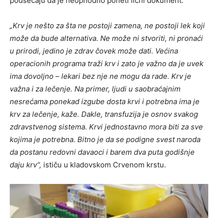
podsećaju da je neophodno poneti lični dokument.
„Krv je nešto za šta ne postoji zamena, ne postoji lek koji
može da bude alternativa. Ne može ni stvoriti, ni pronaći
u prirodi, jedino je zdrav čovek može dati. Većina
operacionih programa traži krv i zato je važno da je uvek
ima dovoljno – lekari bez nje ne mogu da rade. Krv je
važna i za lečenje. Na primer, ljudi u saobraćajnim
nesrećama ponekad izgube dosta krvi i potrebna ima je
krv za lečenje, kaže. Dakle, transfuzija je osnov svakog
zdravstvenog sistema. Krvi jednostavno mora biti za sve
kojima je potrebna. Bitno je da se podigne svest naroda
da postanu redovni davaoci i barem dva puta godišnje
daju krv“,
ističu u kladovskom Crvenom krstu.