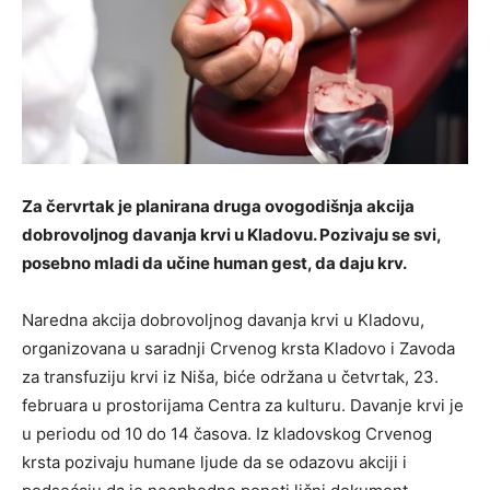
Za červrtak je planirana druga ovogodišnja akcija
dobrovoljnog davanja krvi u Kladovu. Pozivaju se svi,
posebno mladi da učine human gest, da daju krv.
Naredna akcija dobrovoljnog davanja krvi u Kladovu,
organizovana u saradnji Crvenog krsta Kladovo i Zavoda
za transfuziju krvi iz Niša, biće održana u četvrtak, 23.
februara u prostorijama Centra za kulturu. Davanje krvi je
u periodu od 10 do 14 časova. Iz kladovskog Crvenog
krsta pozivaju humane ljude da se odazovu akciji i