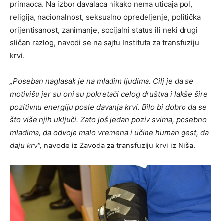
primaoca. Na izbor davalaca nikako nema uticaja pol,
religija, nacionalnost, seksualno opredeljenje, politička
orijentisanost, zanimanje, socijalni status ili neki drugi
sličan razlog, navodi se na sajtu Instituta za transfuziju
krvi.
„Poseban naglasak je na mladim ljudima. Cilj je da se
motivišu jer su oni su pokretači celog društva i lakše šire
pozitivnu energiju posle davanja krvi. Bilo bi dobro da se
što više njih uključi. Zato još jedan poziv svima, posebno
mladima, da odvoje malo vremena i učine human gest, da
daju krv“,
navode iz Zavoda za transfuziju krvi iz Niša.