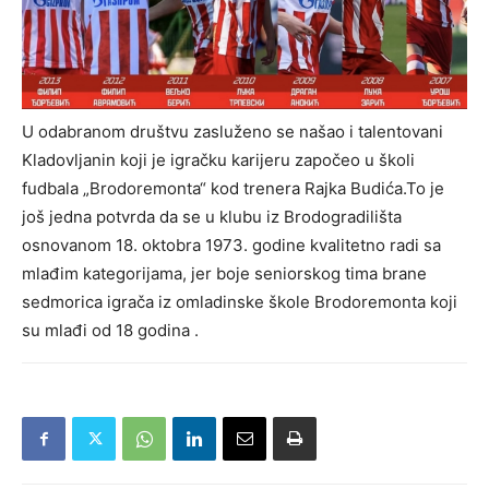
U odabranom društvu zasluženo se našao i talentovani
Kladovljanin koji je igračku karijeru započeo u školi
fudbala „Brodoremonta“ kod trenera Rajka Budića.To je
još jedna potvrda da se u klubu iz Brodogradilišta
osnovanom 18. oktobra 1973. godine kvalitetno radi sa
mlađim kategorijama, jer boje seniorskog tima brane
sedmorica igrača iz omladinske škole Brodoremonta koji
su mlađi od 18 godina .