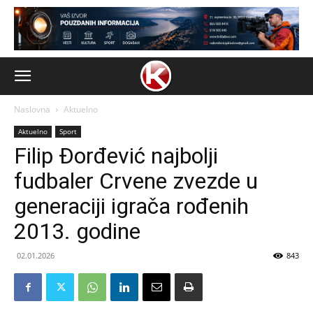
Naslovna
Aktuelno
Aktuelno
Sport
Filip Đorđević najbolji
fudbaler Crvene zvezde u
generaciji igrača rođenih
2013. godine
02.01.2026
843