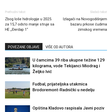
Prethodni tekst
Sledeći tekst
Zbog loše hidrologije u 2025.
Izlagači na Novogodišnjem
za 15,7 odsto manje struje sa
bazaru prkose ćudima
HE „Đerdap 1“
zimskog vremena
POVEZANE OBJAVE
VIŠE OD AUTORA
U čamcima 39 riba ukupne težine 129
kilograma, vode Tekijanci Miodrag i
Željko Ivić
Fudbal, prijateljska utakmica
Brodoremont-Radnički u nedelju
Opština Kladovo raspisala Javni poziv